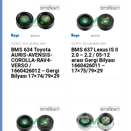
GERGI RULMANLARI
GERGI RULMANLARI
BMS 634 Toyota
BMS 637 Lexus IS II
AURIS-AVENSIS-
2.0 – 2.2 / 05-12
COROLLA-RAV4-
arası Gergi Bilyası
VERSO /
1660426011 –
1660426012 – Gergi
17×75/79×29
Bilyası 17×74/79×29