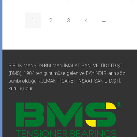
1
2
3
4
→
BİRLİK MANŞON RULMAN İMALAT SAN. VE TİC.LTD.ŞTİ.
(BMS), 1984'ten günümüze gelen ve BAYINDIR'ların söz
sahibi olduğu RULMAN TİCARET İNŞAAT SAN.LTD.ŞTİ.
kuruluşudur.