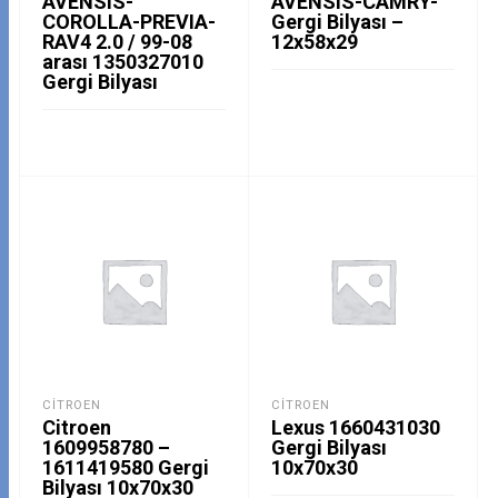
AVENSIS-
AVENSIS-CAMRY-
COROLLA-PREVIA-
Gergi Bilyası –
RAV4 2.0 / 99-08
12x58x29
arası 1350327010
Gergi Bilyası
CITROEN
CITROEN
Citroen
Lexus 1660431030
1609958780 –
Gergi Bilyası
1611419580 Gergi
10x70x30
Bilyası 10x70x30