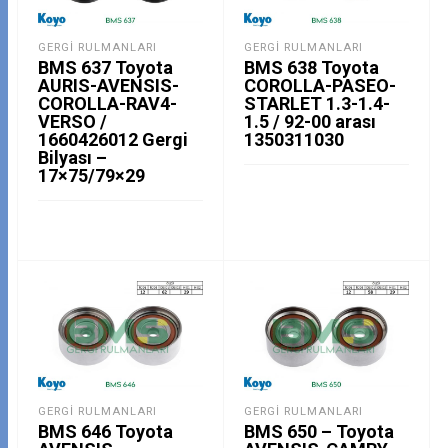
GERGI RULMANLARI
GERGI RULMANLARI
BMS 637 Toyota
BMS 638 Toyota
AURIS-AVENSIS-
COROLLA-PASEO-
COROLLA-RAV4-
STARLET 1.3-1.4-
VERSO /
1.5 / 92-00 arası
1660426012 Gergi
1350311030
Bilyası –
17×75/79×29
GERGI RULMANLARI
GERGI RULMANLARI
BMS 646 Toyota
BMS 650 – Toyota