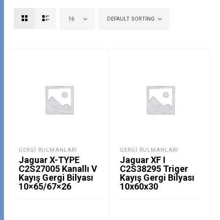
16
DEFAULT SORTING
GERGI RULMANLARI
GERGI RULMANLARI
Jaguar X-TYPE
Jaguar XF I
C2S27005 Kanallı V
C2S38295 Triger
Kayış Gergi Bilyası
Kayış Gergi Bilyası
10×65/67×26
10x60x30