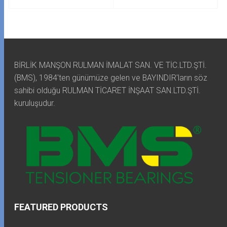
BİRLİK MANŞON RULMAN İMALAT SAN. VE TİC.LTD.ŞTİ.
(BMS), 1984'ten günümüze gelen ve BAYINDIR'ların söz
sahibi olduğu RULMAN TİCARET İNŞAAT SAN.LTD.ŞTİ.
kuruluşudur.
FEATURED PRODUCTS