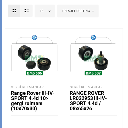
16
DEFAULT SORTING
GERGI RULMANLARI
GERGI RULMANLARI
Range Rover III-IV-
RANGE ROVER
SPORT 4.4d 10>
LR022953 III-IV-
gergi rulmanı
SPORT 4.4d /
(10x70x30)
08x65x26