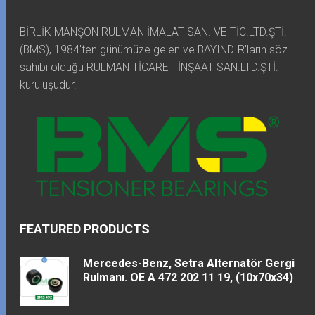
BİRLİK MANŞON RULMAN İMALAT SAN. VE TİC.LTD.ŞTİ.
(BMS), 1984'ten günümüze gelen ve BAYINDIR'ların söz
sahibi olduğu RULMAN TİCARET İNŞAAT SAN.LTD.ŞTİ.
kuruluşudur.
FEATURED PRODUCTS
Mercedes-Benz, Setra Alternatör Gergi
Rulmanı. OE A 472 202 11 19, (10x70x34)