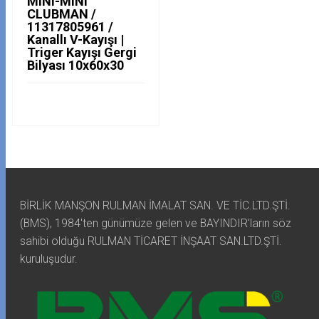
MINI-MINI
CLUBMAN /
11317805961 /
Kanallı V-Kayışı |
Triger Kayışı Gergi
Bilyası 10x60x30
BİRLİK MANŞON RULMAN İMALAT SAN. VE TİC.LTD.ŞTİ.
(BMS), 1984'ten günümüze gelen ve BAYINDIR'ların söz
sahibi olduğu RULMAN TİCARET İNŞAAT SAN.LTD.ŞTİ.
kuruluşudur.