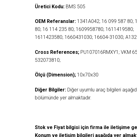
Üretici Kodu:
BMS 505
OEM Referanslar:
1341A042; 16 099 587 80; 
80; 16 114 235 80; 1609958780; 1611419580;
1611423580; 1660431030; 16604-31030; A13
Cross References;
PU107016RMXY1; VKM 65
532073810;
Ölçü (Dimension);
10x70x30
Diğer Bilgiler:
Diğer uyumlu araç bilgileri aşağ
bölümünde yer almaktadır.
Stok ve Fiyat bilgisi için firma ile iletişime ge
Konum ve iletişim bilgileri aşağıda yer almak