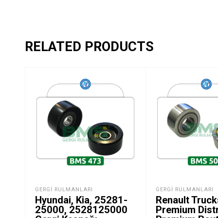
RELATED PRODUCTS
GERGI RULMANLARI
GERGI RULMANLARI
Hyundai, Kia, 25281-
Renault Truck
25000, 2528125000
Premium Distr