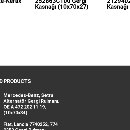
e-Kerax
252863C100 Gergi
2129402
Kasnağı (10x70x27)
Kasnağı
D PRODUCTS
Mercedes-Benz, Setra
Alternatör Gergi Rulmanı.
OE A 472 202 11 19,
(10x70x34)
Fiat, Lancia 7740252, 774