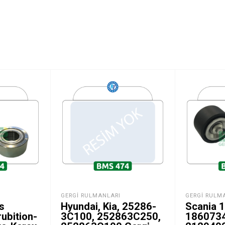
GERGI RULMANLARI
GERGI RULM
s
Hyundai, Kia, 25286-
Scania 
ubition-
3C100, 252863C250,
1860734