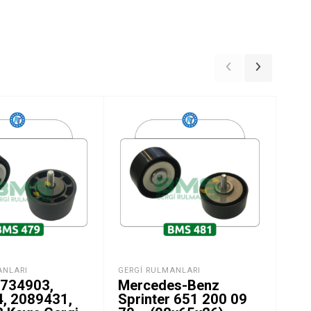
ANLARI
GERGI RULMANLARI
GER
1734903,
Mercedes-Benz
Ni
, 2089431,
Sprinter 651 200 09
Qas