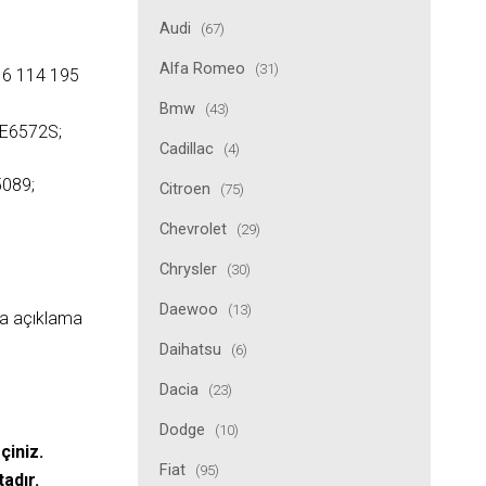
Audi
(67)
Alfa Romeo
(31)
16 114 195
Bmw
(43)
2E6572S;
Cadillac
(4)
089;
Citroen
(75)
Chevrolet
(29)
Chrysler
(30)
Daewoo
(13)
ıda açıklama
Daihatsu
(6)
Dacia
(23)
Dodge
(10)
çiniz.
Fiat
(95)
tadır.