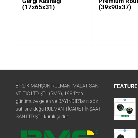
Gergi Kasnağı
Premium Rout
(17x65x31)
(39x90x37)
BİRLİK MANŞON RULMAN İMALAT SAN.
FEATURE
VE TİC.LTD.ŞTİ. (BMS), 1984'ten
günümüze gelen ve BAYINDIR'ların söz
sahibi olduğu RULMAN TİCARET İNŞAAT
SAN.LTD.ŞTİ. kuruluşudur.