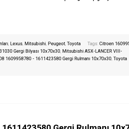
ları
,
Lexus
,
Mitsubishi
,
Peugeot
,
Toyota
Tags:
Citroen 1609
1030 Gergi Bilyası 10x70x30
,
Mitsubishi ASX-LANCER VIII-
08 1609958780 - 1611423580 Gergi Rulmanı 10x70x30
,
Toyota
 1611423580 Gergi Rulmanı 10x