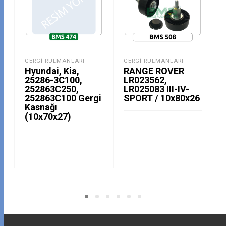
GERGI RULMANLARI
GERGI RULMANLARI
Hyundai, Kia,
RANGE ROVER
25286-3C100,
LR023562,
252863C250,
LR025083 III-IV-
252863C100 Gergi
SPORT / 10x80x26
Kasnağı
(10x70x27)