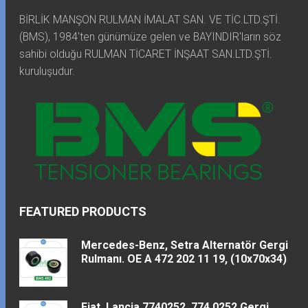
BİRLİK MANŞON RULMAN İMALAT SAN. VE TİC.LTD.ŞTİ.
(BMS), 1984'ten günümüze gelen ve BAYINDIR'ların söz
sahibi olduğu RULMAN TİCARET İNŞAAT SAN.LTD.ŞTİ.
kuruluşudur.
FEATURED PRODUCTS
Mercedes-Benz, Setra Alternatör Gergi
Rulmanı. OE A 472 202 11 19, (10x70x34)
Fiat, Lancia 7740252, 774 0252 Gergi