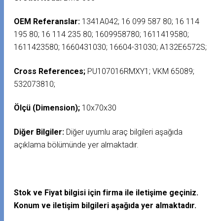
OEM Referanslar:
1341A042; 16 099 587 80; 16 114
195 80; 16 114 235 80; 1609958780; 1611419580;
1611423580; 1660431030; 16604-31030; A132E6572S;
Cross References;
PU107016RMXY1; VKM 65089;
532073810;
Ölçü (Dimension);
10x70x30
Diğer Bilgiler:
Diğer uyumlu araç bilgileri aşağıda
açıklama bölümünde yer almaktadır.
Stok ve Fiyat bilgisi için firma ile iletişime geçiniz.
Konum ve iletişim bilgileri aşağıda yer almaktadır.