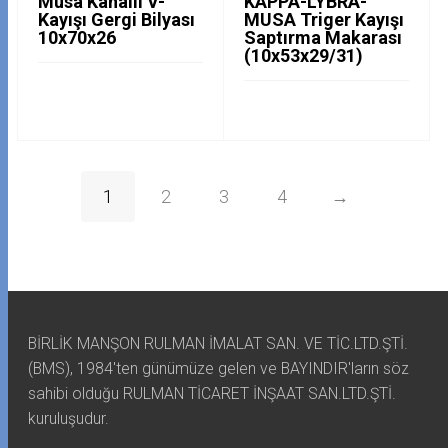
Musa Kanallı V-
KAPPA-LYBRA-
Kayışı Gergi Bilyası
MUSA Triger Kayışı
10x70x26
Saptırma Makarası
(10x53x29/31)
1
2
3
4
→
BİRLİK MANŞON RULMAN İMALAT SAN. VE TİC.LTD.ŞTİ.
(BMS), 1984'ten günümüze gelen ve BAYINDIR'ların söz
sahibi olduğu RULMAN TİCARET İNŞAAT SAN.LTD.ŞTİ.
kuruluşudur.