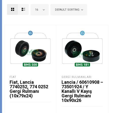
16
DEFAULT SORTING
FIAT
GERGI RULMANLARI
Fiat, Lancia
Lancia / 60610908 –
7740252, 774 0252
73501924 / Y
Gergi Rulmanı
Kanallı V Kayış
(10x79x24)
Gergi Rulmanı
10x90x26