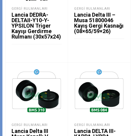
GERGI RULMANLARI
GERGI RULMANLARI
Lancia DEDRA-
Lancia Delta III –
DELTAII-Y10-Y-
Musa 51800046
YPSILON Triger
Kayış Gergi Kasnağı
Kayışı Gerdirme
(08×65/59×26)
Rulmanı (30x57x24)
GERGI RULMANLARI
GERGI RULMANLARI
Lancia Delta III
Lancia DELTA III-