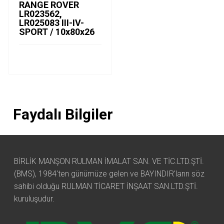
RANGE ROVER
LR023562,
LR025083 III-IV-
SPORT / 10x80x26
Faydalı Bilgiler
BİRLİK MANŞON RULMAN İMALAT SAN. VE TİC.LTD.ŞTİ.
(BMS), 1984'ten günümüze gelen ve BAYINDIR'ların söz
sahibi olduğu RULMAN TİCARET İNŞAAT SAN.LTD.ŞTİ.
kuruluşudur.