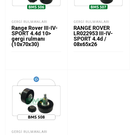
GERGI RULMANLARI
GERGI RULMANLARI
Range Rover III-IV-
RANGE ROVER
SPORT 4.4d 10>
LR022953 III-IV-
gergi rulmanı
SPORT 4.4d /
(10x70x30)
08x65x26
GERGI RULMANLARI