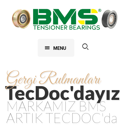
MENU
Gergi Rulmanları
Gergi Rulmanları
TecDoc'dayız
TecDoc'dayız
MARKAMIZ BMS
MARKAMIZ BMS
ARTIK TECDOC'da
ARTIK TECDOC'da