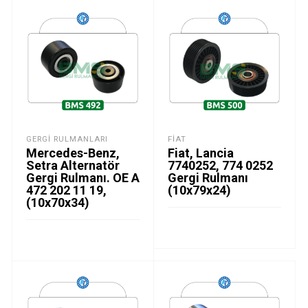
GERGI RULMANLARI
FIAT
Mercedes-Benz,
Fiat, Lancia
Setra Alternatör
7740252, 774 0252
Gergi Rulmanı. OE A
Gergi Rulmanı
472 202 11 19,
(10x79x24)
(10x70x34)