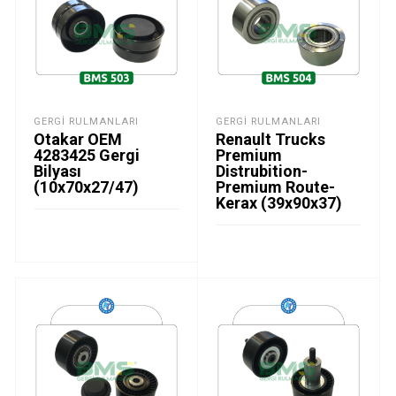
GERGI RULMANLARI
GERGI RULMANLARI
Otakar OEM
Renault Trucks
4283425 Gergi
Premium
Bilyası
Distrubition-
(10x70x27/47)
Premium Route-
Kerax (39x90x37)