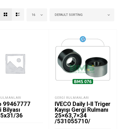
16
DEFAULT SORTING
RULMANLARI
GERGI RULMANLARI
o 99467777
IVECO Daily I-II Triger
 Bilyası
Kayışı Gergi Rulmanı
5x31/36
25×63,7×34
/531055710/