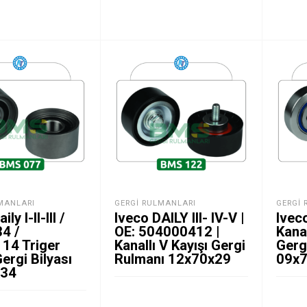
MANLARI
GERGI RULMANLARI
GERGI 
ly I-II-III /
Iveco DAILY III- IV-V |
Iveco
4 /
OE: 504000412 |
Kanal
14 Triger
Kanallı V Kayışı Gergi
Gerg
Gergi Bilyası
Rulmanı 12x70x29
09x
x34