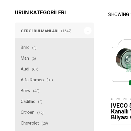
ÜRÜN KATEGORILERI
SHOWING 
GERGI RULMANLARI
(1642)
Bmc
(4)
Man
(5)
Audi
(67)
Alfa Romeo
(31)
Bmw
(43)
GERGI RUL
Cadillac
(4)
IVECO 
Kanallı
Citroen
(75)
Bilyas
Chevrolet
(29)