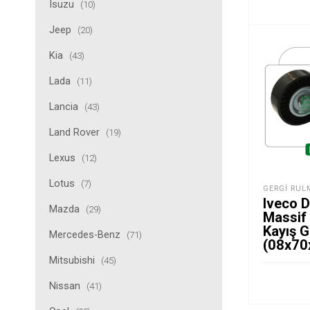
Isuzu
(10)
Jeep
(20)
Kia
(43)
Lada
(11)
Lancia
(43)
Land Rover
(19)
Lexus
(12)
Lotus
(7)
GERGI RUL
Iveco Da
Mazda
(29)
Massif
Kayış G
Mercedes-Benz
(71)
(08x70
Mitsubishi
(45)
Nissan
(41)