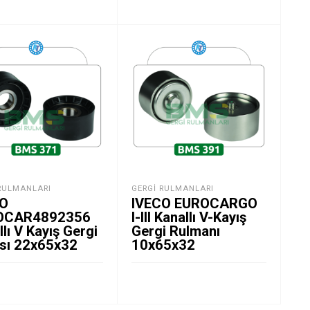
RULMANLARI
GERGI RULMANLARI
CO
IVECO EUROCARGO
OCAR4892356
I-III Kanallı V-Kayış
lı V Kayış Gergi
Gergi Rulmanı
ası 22x65x32
10x65x32