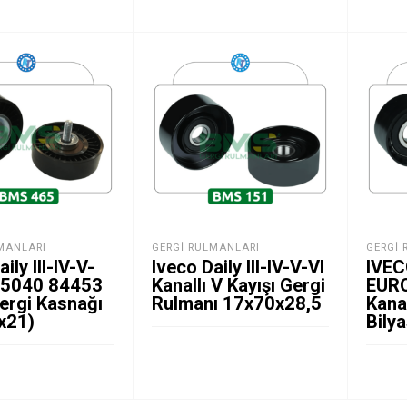
MANLARI
GERGI RULMANLARI
GERGI 
ily III-IV-V-
Iveco Daily III-IV-V-VI
IVE
 5040 84453
Kanallı V Kayışı Gergi
EUR
ergi Kasnağı
Rulmanı 17x70x28,5
Kanal
x21)
Bily