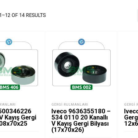
1–12 OF 14 RESULTS
MANLARI
GERGI RULMANLARI
GERGI 
500346226
Iveco 9636355180 –
Ivec
 V Kayış Gergi
534 0110 20 Kanallı
Gergi
ı 08x70x25
V Kayış Gergi Bilyası
12x6
(17x70x26)