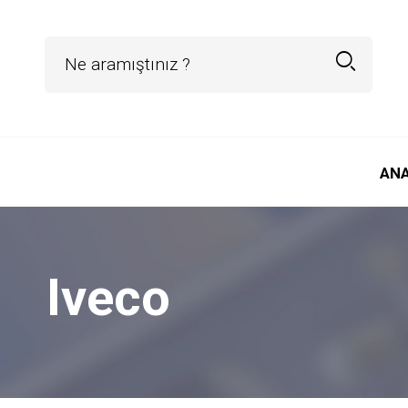
AN
Iveco