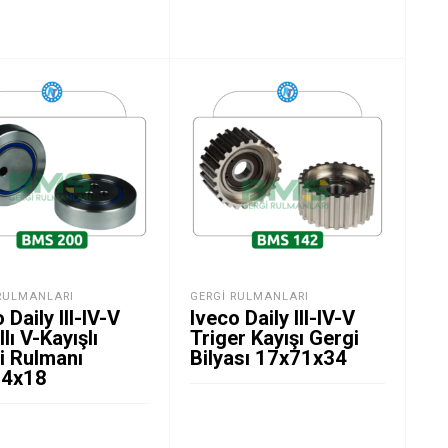
RULMANLARI
GERGI RULMANLARI
 Daily III-IV-V
Iveco Daily III-IV-V
lı V-Kayışlı
Triger Kayışı Gergi
i Rulmanı
Bilyası 17x71x34
74x18