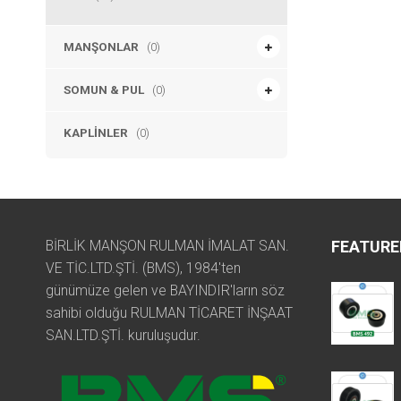
MANŞONLAR
(0)
SOMUN & PUL
(0)
KAPLINLER
(0)
BİRLİK MANŞON RULMAN İMALAT SAN.
FEATURE
VE TİC.LTD.ŞTİ. (BMS), 1984'ten
günümüze gelen ve BAYINDIR'ların söz
sahibi olduğu RULMAN TİCARET İNŞAAT
SAN.LTD.ŞTİ. kuruluşudur.