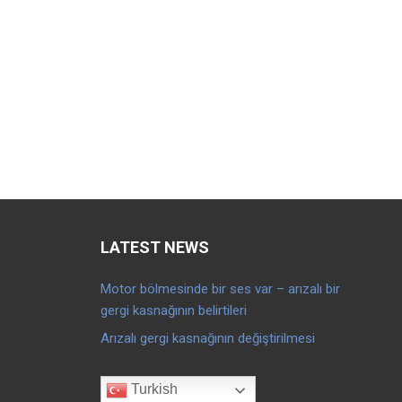
LATEST NEWS
Motor bölmesinde bir ses var – arızalı bir
gergi kasnağının belirtileri
Arızalı gergi kasnağının değiştirilmesi
Turkish