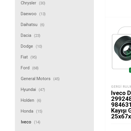
Chrysler
(30)
Daewoo
(13)
Daihatsu
(6)
Dacia
(23)
Dodge
(10)
Fiat
(95)
Ford
(68)
General Motors
(45)
GERGI RUL
Hyundai
(47)
Iveco Dai
299248
Holden
(6)
984631
Kayışı 
Honda
(15)
25x67
Iveco
(14)