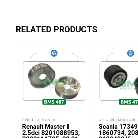
RELATED PRODUCTS
GERGI RULMANLARI
GERGI RULMANLARI
Renault Master II
Scania 17349
2.5dci 8201088953,
1860734, 20