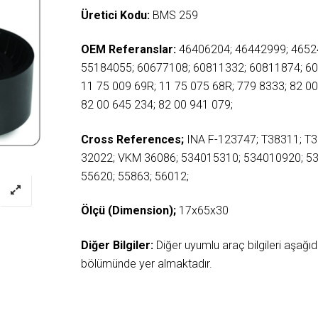
Üretici Kodu:
BMS 259
OEM Referanslar:
46406204; 46442999; 4652
55184055; 60677108; 60811332; 60811874; 6
11 75 009 69R; 11 75 075 68R; 779 8333; 82 00
82 00 645 234; 82 00 941 079;
Cross References;
INA F-123747; T38311; T
32022; VKM 36086; 534015310; 534010920; 5
55620; 55863; 56012;
Ölçü (Dimension);
17x65x30
Diğer Bilgiler:
Diğer uyumlu araç bilgileri aşağ
bölümünde yer almaktadır.