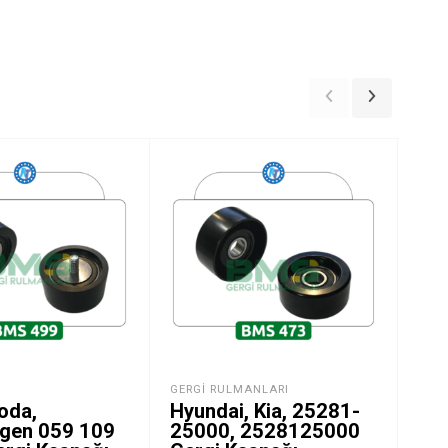
GERGI RULMANLARI
CIT
oda,
Hyundai, Kia, 25281-
Cit
gen 059 109
25000, 2528125000
– 