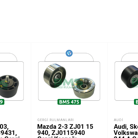
GERGI RULMANLARI
AUDI
03,
Mazda 2-3 ZJ01 15
Audi, Sk
89431,
940, ZJ0115940
Volkswa