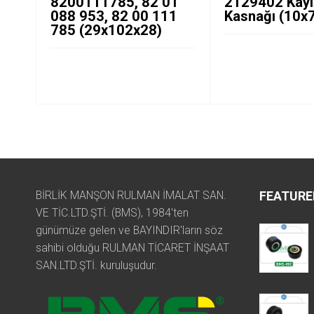
8200111785, 82 01
2129402 Kayı
088 953, 82 00 111
Kasnağı (10x
785 (29x102x28)
BİRLİK MANŞON RULMAN İMALAT SAN.
FEATURE
VE TİC.LTD.ŞTİ. (BMS), 1984'ten
günümüze gelen ve BAYINDIR'ların söz
sahibi olduğu RULMAN TİCARET İNŞAAT
SAN.LTD.ŞTİ. kuruluşudur.