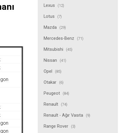
manı
Lexus
(12)
Lotus
(7)
Mazda
(29)
Mercedes-Benz
(71)
Mitsubishi
(45)
k
Nissan
(41)
k
Opel
(85)
agon
Otakar
(6)
Peugeot
(84)
Renault
(74)
k
k
Renault - Ağır Vasıta
(9)
agon
Range Rover
(3)
agon