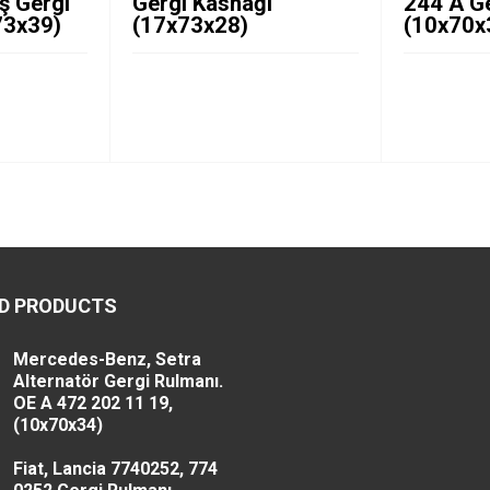
ş Gergi
Gergi Kasnağı
244 A G
73x39)
(17x73x28)
(10x70x
D PRODUCTS
Mercedes-Benz, Setra
Alternatör Gergi Rulmanı.
OE A 472 202 11 19,
(10x70x34)
Fiat, Lancia 7740252, 774