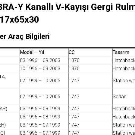
RA-Y Kanallı V-Kayışı Gergi Rul
17x65x30
er Araç Bilgileri
Model – Yıl
CC
Tasarım
03.1996 – 09.2003
1370
Hatchbac
10.1996 – 09.2003
1370
Hatchbac
1A,
07.1999 – 10.2005
1747
Station w
07.1999 – 10.2005
1747
Sedan
6AR)
03.1996 – 08.1999
1747
Hatchbac
)
03.1996 – 08.1999
1747
Hatchbac
EH)
03.1996 – 07.1999
1747
Station w
FG)
03.1996 – 07.1999
1747
Station w