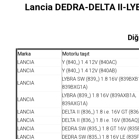
Lancia DEDRA-DELTA II-LYB
Diğ
Marka
Motorlu taşıt
LANCIA
Y (840_) 1.4 12V (840AC)
LANCIA
Y (840_) 1.4 12V (840AB)
LYBRA SW (839_) 1.8 16V (839BXB
LANCIA
839BXG1A)
LYBRA (839_) 1.8 16V (839AXB1A,
LANCIA
839AXG1A)
LANCIA
DELTA II (836_) 1.8 i.e. 16V GT (83
LANCIA
DELTA II (836_) 1.8 i.e. 16V (836AQ
LANCIA
DEDRA SW (835_) 1.8 GT 16V (835
LANCIA
DEDRA SW (835_) 1.8 16V LE (835