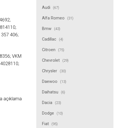
Audi
(67)
Alfa Romeo
(31)
4692;
0814110;
Bmw
(43)
 357 406;
Cadillac
(4)
Citroen
(75)
38356; VKM
Chevrolet
(29)
34028110;
Chrysler
(30)
Daewoo
(13)
Daihatsu
(6)
ıda açıklama
Dacia
(23)
Dodge
(10)
Fiat
(95)