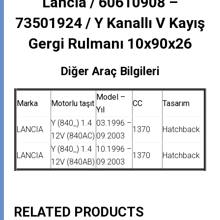
Lancia / 60610908 –
73501924 / Y Kanallı V Kayış
Gergi Rulmanı 10x90x26
Diğer Araç Bilgileri
Model –
Marka
Motorlu taşıt
CC
Tasarım
Yıl
Y (840_) 1.4
03.1996 –
LANCIA
1370
Hatchback
12V (840AC)
09.2003
Y (840_) 1.4
10.1996 –
LANCIA
1370
Hatchback
12V (840AB)
09.2003
RELATED PRODUCTS