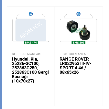
GERGI RULMANLARI
GERGI RULMANLARI
Hyundai, Kia,
RANGE ROVER
25286-3C100,
LR022953 III-IV-
252863C250,
SPORT 4.4d /
252863C100 Gergi
08x65x26
Kasnağı
(10x70x27)