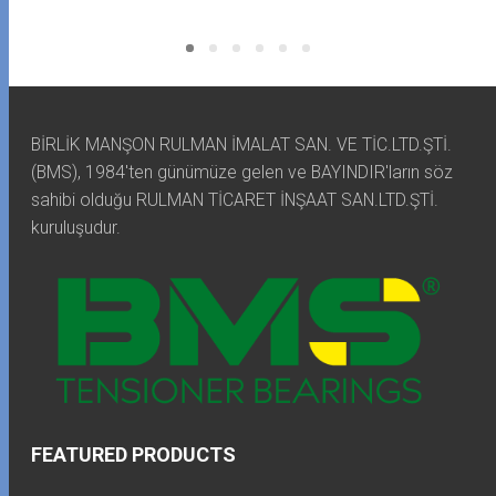
BİRLİK MANŞON RULMAN İMALAT SAN. VE TİC.LTD.ŞTİ.
(BMS), 1984'ten günümüze gelen ve BAYINDIR'ların söz
sahibi olduğu RULMAN TİCARET İNŞAAT SAN.LTD.ŞTİ.
kuruluşudur.
FEATURED PRODUCTS