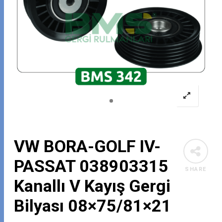
VW BORA-GOLF IV-
PASSAT 038903315
SHARE
Kanallı V Kayış Gergi
Bilyası 08×75/81×21