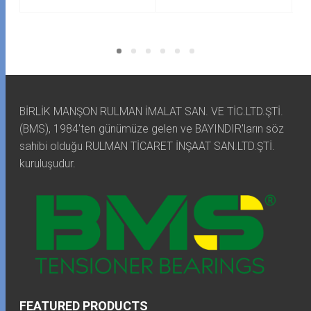
BİRLİK MANŞON RULMAN İMALAT SAN. VE TİC.LTD.ŞTİ.
(BMS), 1984'ten günümüze gelen ve BAYINDIR'ların söz
sahibi olduğu RULMAN TİCARET İNŞAAT SAN.LTD.ŞTİ.
kuruluşudur.
FEATURED PRODUCTS