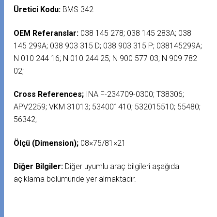
Üretici Kodu:
BMS 342
OEM Referanslar:
038 145 278; 038 145 283A; 038
145 299A; 038 903 315 D; 038 903 315 P; 038145299A;
N 010 244 16; N 010 244 25; N 900 577 03; N 909 782
02;
Cross References;
INA F-234709-0300; T38306;
APV2259; VKM 31013; 534001410; 532015510; 55480;
56342;
Ölçü (Dimension);
08×75/81×21
Diğer Bilgiler:
Diğer uyumlu araç bilgileri aşağıda
açıklama bölümünde yer almaktadır.