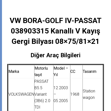
VW BORA-GOLF IV-PASSAT
038903315 Kanallı V Kayış
Gergi Bilyası 08×75/81×21
Diğer Araç Bilgileri
Motorlu
Model –
Marka
CC
Tasarım
taşıt
Yıl
PASSAT
B5.5
12.2003
Station
VOLKSWAGEN
Variant
–
1968
wagon
(3B6) 2.0
05.2005
TDI