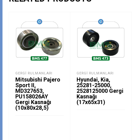
GERGI RULMANLARI
GERGI RULMANLARI
Mitsubishi Pajero
Hyundai, Kia,
Sport II,
25281-25000,
MD327653,
2528125000 Gergi
PU158026AY
Kasnağı
Gergi Kasnağı
(17x65x31)
(10x80x28,5)