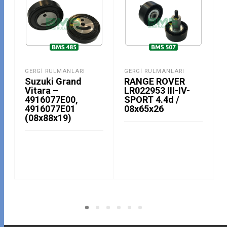
GERGI RULMANLARI
GERGI RULMANLARI
Suzuki Grand
RANGE ROVER
Vitara –
LR022953 III-IV-
4916077E00,
SPORT 4.4d /
4916077E01
08x65x26
(08x88x19)