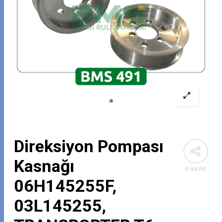
Direksiyon Pompası
Kasnağı
SHARE
06H145255F,
03L145255,