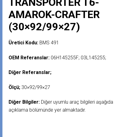
TRANSPORTER T6-
AMAROK-CRAFTER
(30×92/99×27)
Üretici Kodu:
BMS 491
OEM Referanslar:
06H145255F; 03L145255;
Diğer Referanslar;
Ölçü;
30×92/99×27
Diğer Bilgiler:
Diğer uyumlu araç bilgileri aşağıda
açıklama bölümünde yer almaktadır.