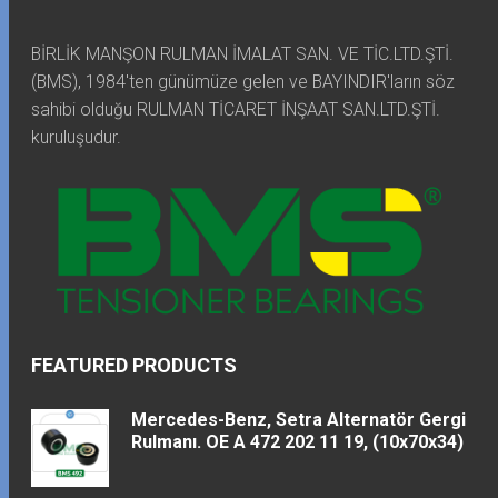
BİRLİK MANŞON RULMAN İMALAT SAN. VE TİC.LTD.ŞTİ.
(BMS), 1984'ten günümüze gelen ve BAYINDIR'ların söz
sahibi olduğu RULMAN TİCARET İNŞAAT SAN.LTD.ŞTİ.
kuruluşudur.
FEATURED PRODUCTS
Mercedes-Benz, Setra Alternatör Gergi
Rulmanı. OE A 472 202 11 19, (10x70x34)