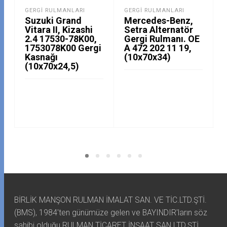
GERGI RULMANLARI
GERGI RULMANLARI
Suzuki Grand
Mercedes-Benz,
Vitara II, Kizashi
Setra Alternatör
2.4 17530-78K00,
Gergi Rulmanı. OE
1753078K00 Gergi
A 472 202 11 19,
Kasnağı
(10x70x34)
(10x70x24,5)
BİRLİK MANŞON RULMAN İMALAT SAN. VE TİC.LTD.ŞTİ.
(BMS), 1984'ten günümüze gelen ve BAYINDIR'ların söz
sahibi olduğu RULMAN TİCARET İNŞAAT SAN.LTD.ŞTİ.