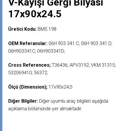
V-Kayışı Gergi Bilyası
17x90x24.5
Üretici Kodu:
BMS 198
OEM Referanslar:
06H 903 341 C; 06H 903 341 D;
06H903341C; 06H903341D;
Cross References;
T36436; APV3192; VKM 31315;
532069410; 56372;
Ölçü (Dimension);
17x90x24,5
Diğer Bilgiler:
Diğer uyumlu araç bilgileri aşağıda
açıklama bölümünde yer almaktadır.