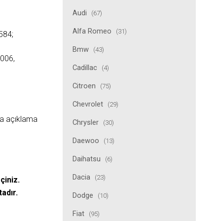
Audi
(67)
Alfa Romeo
(31)
584;
Bmw
(43)
006,
Cadillac
(4)
Citroen
(75)
Chevrolet
(29)
ıda açıklama
Chrysler
(30)
Daewoo
(13)
Daihatsu
(6)
Dacia
(23)
çiniz.
tadır.
Dodge
(10)
Fiat
(95)