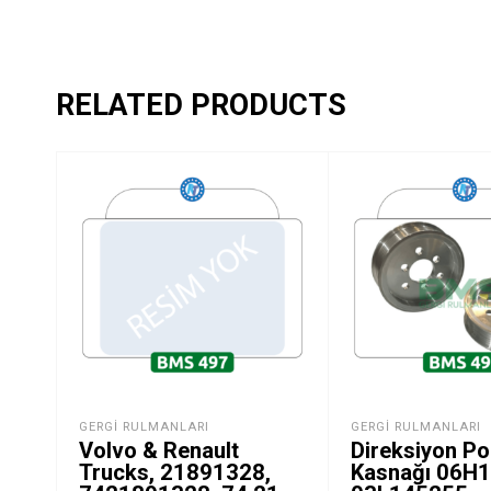
RELATED PRODUCTS
GERGI RULMANLARI
GERGI RULMANLARI
Volvo & Renault
Direksiyon P
Trucks, 21891328,
Kasnağı 06H1