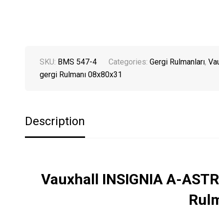
SKU:
BMS 547-4
Categories:
Gergi Rulmanları
,
Vau
gergi Rulmanı 08x80x31
Description
Vauxhall INSIGNIA A-ASTRA
Rul