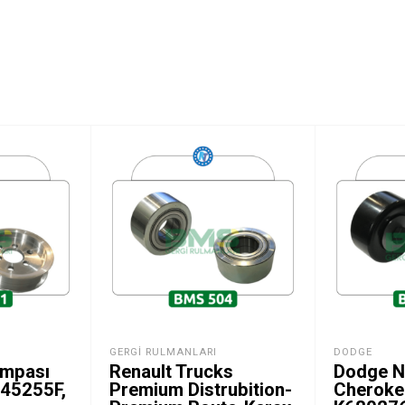
GERGI RULMANLARI
DODGE
ompası
Renault Trucks
Dodge N
45255F,
Premium Distrubition-
Cheroke