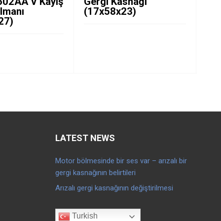
02AA V Kayış
Gergi Kasnağı
77
ulmanı
(17x58x23)
85
27)
LATEST NEWS
Motor bölmesinde bir ses var – arızalı bir
gergi kasnağının belirtileri
Arızalı gergi kasnağının değiştirilmesi
Turkish