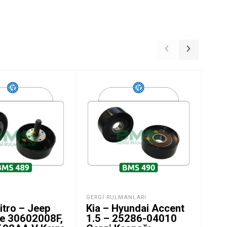
GERGI RULMANLARI
DAC
itro – Jeep
Kia – Hyundai Accent
Dac
e 30602008F,
1.5 – 25286-04010
Ren