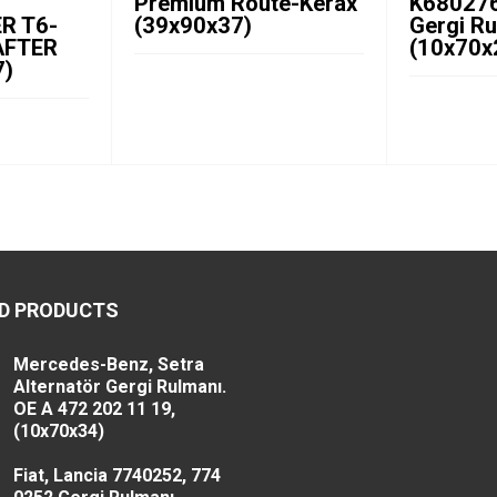
Premium Route-Kerax
K680276
R T6-
(39x90x37)
Gergi R
AFTER
(10x70x
7)
D PRODUCTS
Mercedes-Benz, Setra
Alternatör Gergi Rulmanı.
OE A 472 202 11 19,
(10x70x34)
Fiat, Lancia 7740252, 774