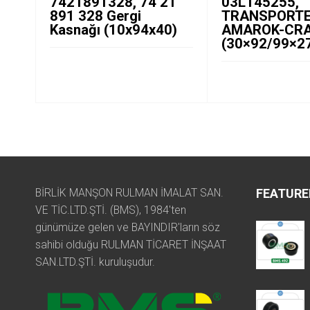
7421891328, 74 21
03L145255,
891 328 Gergi
TRANSPORTE
Kasnağı (10x94x40)
AMAROK-CR
(30×92/99×2
BİRLİK MANŞON RULMAN İMALAT SAN.
FEATURE
VE TİC.LTD.ŞTİ. (BMS), 1984'ten
günümüze gelen ve BAYINDIR'ların söz
sahibi olduğu RULMAN TİCARET İNŞAAT
SAN.LTD.ŞTİ. kuruluşudur.