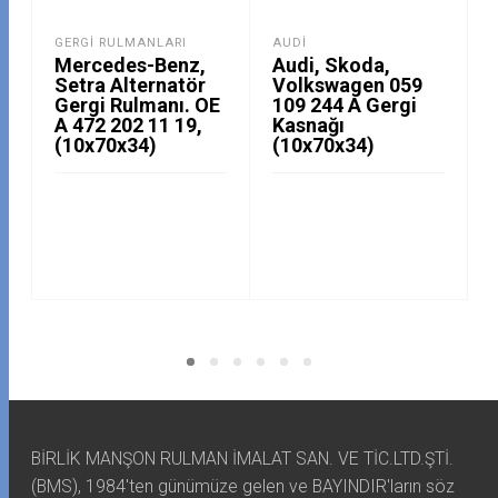
GERGI RULMANLARI
AUDI
Mercedes-Benz,
Audi, Skoda,
Setra Alternatör
Volkswagen 059
Gergi Rulmanı. OE
109 244 A Gergi
A 472 202 11 19,
Kasnağı
(10x70x34)
(10x70x34)
BİRLİK MANŞON RULMAN İMALAT SAN. VE TİC.LTD.ŞTİ.
(BMS), 1984'ten günümüze gelen ve BAYINDIR'ların söz