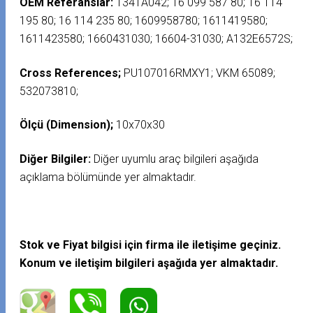
OEM Referanslar:
1341A042; 16 099 587 80; 16 114
195 80; 16 114 235 80; 1609958780; 1611419580;
1611423580; 1660431030; 16604-31030; A132E6572S;
Cross References;
PU107016RMXY1; VKM 65089;
532073810;
Ölçü (Dimension);
10x70x30
Diğer Bilgiler:
Diğer uyumlu araç bilgileri aşağıda
açıklama bölümünde yer almaktadır.
Stok ve Fiyat bilgisi için firma ile iletişime geçiniz.
Konum ve iletişim bilgileri aşağıda yer almaktadır.