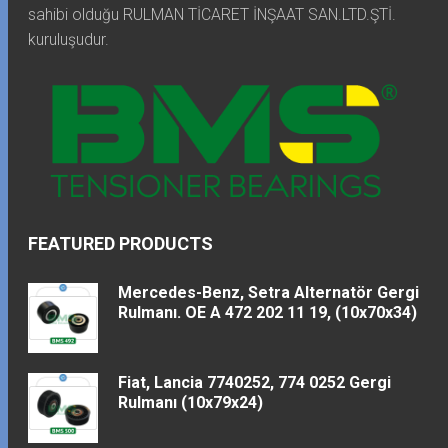
sahibi olduğu RULMAN TİCARET İNŞAAT SAN.LTD.ŞTİ.
kuruluşudur.
FEATURED PRODUCTS
Mercedes-Benz, Setra Alternatör Gergi
Rulmanı. OE A 472 202 11 19, (10x70x34)
Fiat, Lancia 7740252, 774 0252 Gergi
Rulmanı (10x79x24)