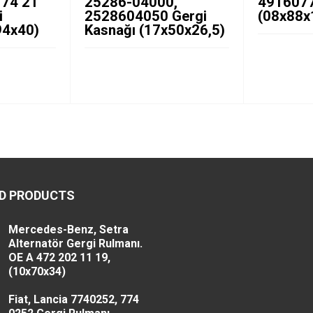
 74 21
25286-04000,
491607
i
2528604050 Gergi
(08x88x
94x40)
Kasnağı (17x50x26,5)
D PRODUCTS
Mercedes-Benz, Setra
Alternatör Gergi Rulmanı.
OE A 472 202 11 19,
(10x70x34)
Fiat, Lancia 7740252, 774