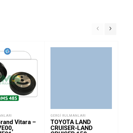
ANLARI
GERGI RULMANLARI
GER
rand Vitara –
TOYOTA LAND
Me
7E00,
CRUISER-LAND
Spr