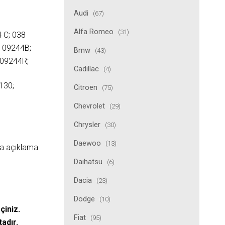
Audi
(67)
Alfa Romeo
(31)
 C; 038
8109244B;
Bmw
(43)
09244R;
Cadillac
(4)
130;
Citroen
(75)
Chevrolet
(29)
Chrysler
(30)
Daewoo
(13)
ıda açıklama
Daihatsu
(6)
Dacia
(23)
Dodge
(10)
çiniz.
Fiat
(95)
tadır.