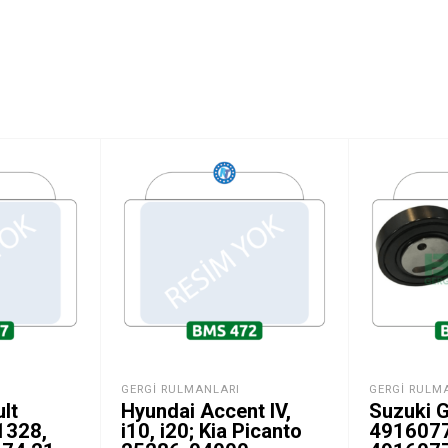
GERGI RULMANLARI
GERGI RULM
lt
Hyundai Accent IV,
Suzuki G
1328,
i10, i20; Kia Picanto
491607