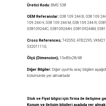
Üretici Kodu:
BMS 538
OEM Referanslar:
038 109 244 B; 038 109 244
109 244 H; 038 109 244 M; 038 109 244 R; 03
038109244C; 038109244H; 038109244M; 0381
Cross References;
T42050; ATB2295; VKM21
532011110;
Ölçü (Dimension);
10x80x28/48
Diğer Bilgiler:
Diğer uyumlu araç bilgileri aşağ
bölümünde yer almaktadır.
Stok ve Fiyat bilgisi için firma ile iletişime ge
Konum ve iletişim bilgileri aşağıda yer almak