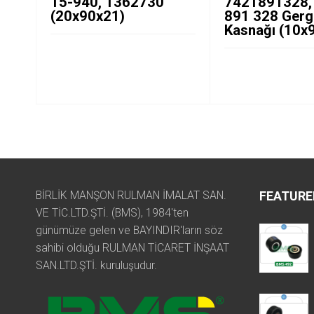
15-940, 1362730
7421891328,
(20x90x21)
891 328 Gerg
Kasnağı (10x
BİRLİK MANŞON RULMAN İMALAT SAN.
FEATURE
VE TİC.LTD.ŞTİ. (BMS), 1984'ten
günümüze gelen ve BAYINDIR'ların söz
sahibi olduğu RULMAN TİCARET İNŞAAT
SAN.LTD.ŞTİ. kuruluşudur.