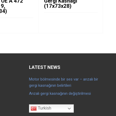
. OE A 472
Gergi Kasnağı
Ger
19,
(17x73x28)
(1
34)
LATEST NEWS
Motor bölmesinde bir ses var – arızalı bir
gergi kasnağının belirtileri
Arızalı gergi kasnağının değiştirilmesi
Turkish