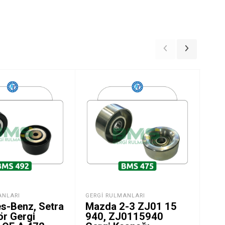
ANLARI
GERGI RULMANLARI
GER
s-Benz, Setra
Mazda 2-3 ZJ01 15
Hyu
ör Gergi
940, ZJ0115940
25