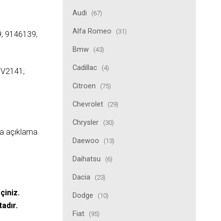
Audi
(67)
Alfa Romeo
(31)
; 9146139;
Bmw
(43)
Cadillac
(4)
PV2141;
Citroen
(75)
Chevrolet
(29)
Chrysler
(30)
ıda açıklama
Daewoo
(13)
Daihatsu
(6)
Dacia
(23)
çiniz.
Dodge
(10)
tadır.
Fiat
(95)