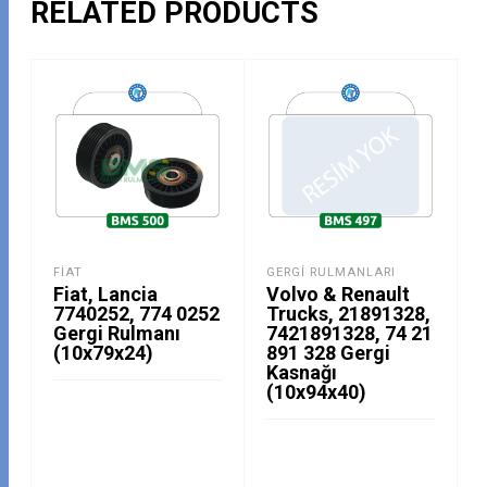
RELATED PRODUCTS
FIAT
GERGI RULMANLARI
Fiat, Lancia
Volvo & Renault
7740252, 774 0252
Trucks, 21891328,
Gergi Rulmanı
7421891328, 74 21
(10x79x24)
891 328 Gergi
Kasnağı
(10x94x40)