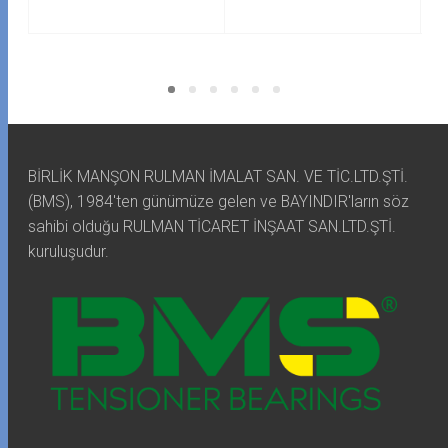
BİRLİK MANŞON RULMAN İMALAT SAN. VE TİC.LTD.ŞTİ.
(BMS), 1984'ten günümüze gelen ve BAYINDIR'ların söz
sahibi olduğu RULMAN TİCARET İNŞAAT SAN.LTD.ŞTİ.
kuruluşudur.