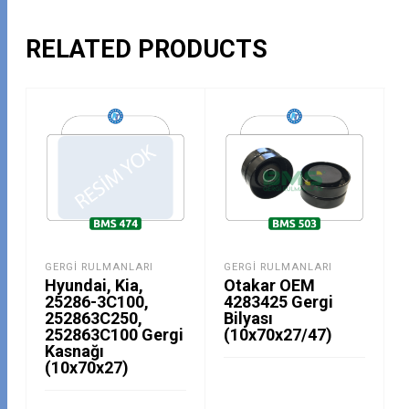
RELATED PRODUCTS
GERGI RULMANLARI
GERGI RULMANLARI
Hyundai, Kia,
Otakar OEM
25286-3C100,
4283425 Gergi
252863C250,
Bilyası
252863C100 Gergi
(10x70x27/47)
Kasnağı
(10x70x27)