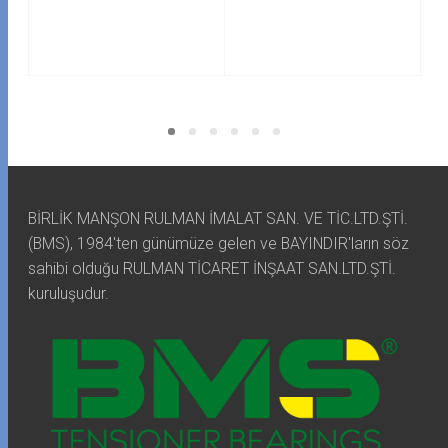
BİRLİK MANŞON RULMAN İMALAT SAN. VE TİC.LTD.ŞTİ.
(BMS), 1984'ten günümüze gelen ve BAYINDIR'ların söz
sahibi olduğu RULMAN TİCARET İNŞAAT SAN.LTD.ŞTİ.
kuruluşudur.