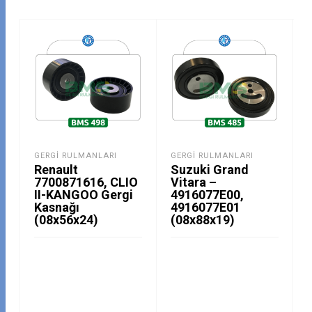
GERGI RULMANLARI
GERGI RULMANLARI
Renault
Suzuki Grand
7700871616, CLIO
Vitara –
II-KANGOO Gergi
4916077E00,
Kasnağı
4916077E01
(08x56x24)
(08x88x19)