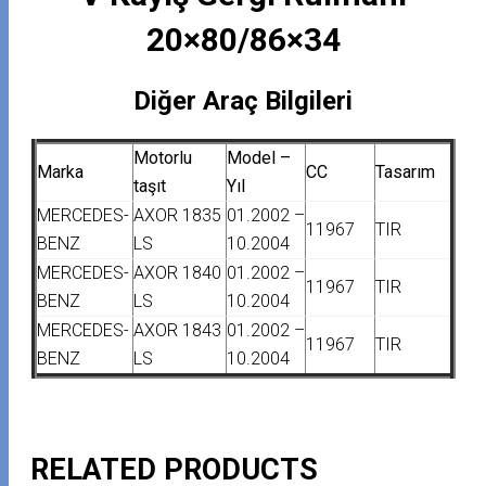
20×80/86×34
Diğer Araç Bilgileri
Motorlu
Model –
Marka
CC
Tasarım
taşıt
Yıl
MERCEDES-
AXOR 1835
01.2002 –
11967
TIR
BENZ
LS
10.2004
MERCEDES-
AXOR 1840
01.2002 –
11967
TIR
BENZ
LS
10.2004
MERCEDES-
AXOR 1843
01.2002 –
11967
TIR
BENZ
LS
10.2004
RELATED PRODUCTS