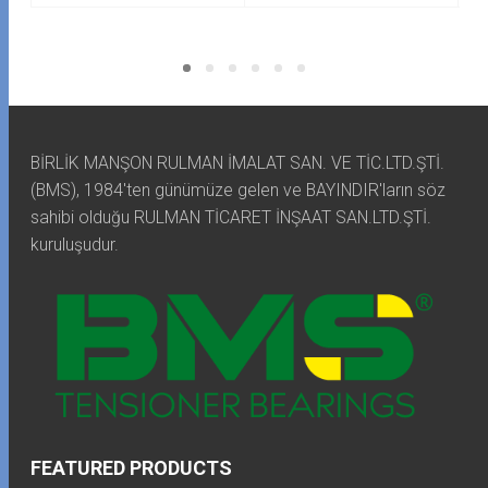
BİRLİK MANŞON RULMAN İMALAT SAN. VE TİC.LTD.ŞTİ.
(BMS), 1984'ten günümüze gelen ve BAYINDIR'ların söz
sahibi olduğu RULMAN TİCARET İNŞAAT SAN.LTD.ŞTİ.
kuruluşudur.
FEATURED PRODUCTS