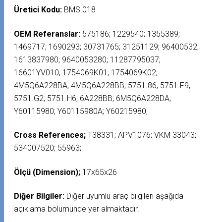
Üretici Kodu:
BMS 018
OEM Referanslar:
575186; 1229540; 1355389;
1469717; 1690293; 30731765; 31251129; 96400532;
1613837980; 9640053280; 11287795037;
16601YV010; 1754069K01; 1754069K02;
4M5Q6A228BA; 4M5Q6A228BB; 5751.86; 5751.F9;
5751.G2; 5751.H6; 6A228BB; 6M5Q6A228DA;
Y60115980; Y60115980A; Y60215980;
Cross References;
T38331; APV1076; VKM 33043;
534007520; 55963;
Ölçü (Dimension);
17x65x26
Diğer Bilgiler:
Diğer uyumlu araç bilgileri aşağıda
açıklama bölümünde yer almaktadır.