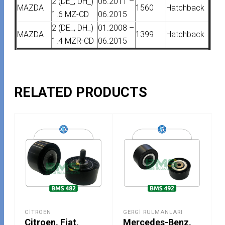
2 (DE_, DH_)
06.2011 –
MAZDA
1560
Hatchback
1.6 MZ-CD
06.2015
2 (DE_, DH_)
01.2008 –
MAZDA
1399
Hatchback
1.4 MZR-CD
06.2015
RELATED PRODUCTS
CITROEN
GERGI RULMANLARI
Citroen, Fiat,
Mercedes-Benz,