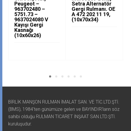
Peugeot –
Setra Alternatör
963702480 –
Gergi Rulmanı. OE
5751.73 –
A 472 202 11 19,
9637024080 V
(10x70x34)
Kayışı Gergi
Kasnağı
(10x60x26)
BİRLİK MANŞON RULMAN İMALAT SAN. VE TİC.LTD.ŞTİ.
(BMS), 1984'ten günümüze gelen ve BAYINDIR'ların söz
sahibi olduğu RULMAN TİCARET İNŞAAT SAN.LTD.ŞTİ.
kuruluşudur.