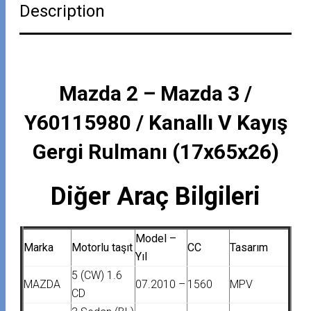
Description
Mazda 2 – Mazda 3 /
Y60115980 / Kanallı V Kayış
Gergi Rulmanı (17x65x26)
Diğer Araç Bilgileri
Model –
Marka
Motorlu taşıt
CC
Tasarım
Yıl
5 (CW) 1.6
MAZDA
07.2010 –
1560
MPV
CD