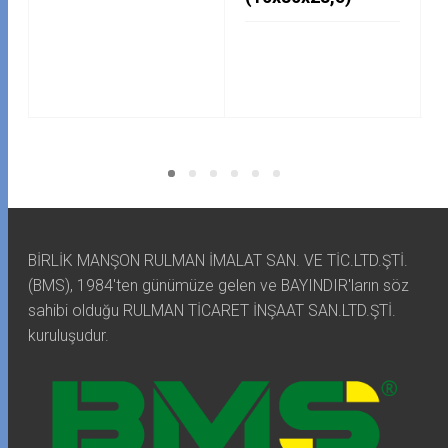
BİRLİK MANŞON RULMAN İMALAT SAN. VE TİC.LTD.ŞTİ.
(BMS), 1984'ten günümüze gelen ve BAYINDIR'ların söz
sahibi olduğu RULMAN TİCARET İNŞAAT SAN.LTD.ŞTİ.
kuruluşudur.