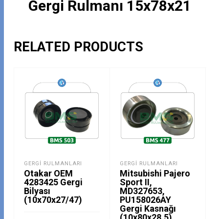
Gergi Rulmanı 15x78x21
RELATED PRODUCTS
GERGI RULMANLARI
GERGI RULMANLARI
Otakar OEM
Mitsubishi Pajero
4283425 Gergi
Sport II,
Bilyası
MD327653,
(10x70x27/47)
PU158026AY
Gergi Kasnağı
(10x80x28,5)