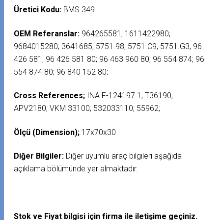
Üretici Kodu:
BMS 349
OEM Referanslar:
964265581; 1611422980;
9684015280; 3641685; 5751.98; 5751.C9; 5751.G3; 96
426 581; 96 426 581 80; 96 463 960 80; 96 554 874; 96
554 874 80; 96 840 152 80;
Cross References;
INA F-124197.1; T36190;
APV2180; VKM 33100; 532033110; 55962;
Ölçü (Dimension);
17x70x30
Diğer Bilgiler:
Diğer uyumlu araç bilgileri aşağıda
açıklama bölümünde yer almaktadır.
Stok ve Fiyat bilgisi için firma ile iletişime geçiniz.