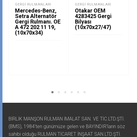
GERGI RULMANLARI
GERGI RULMANLARI
Mercedes-Benz,
Otakar OEM
Setra Alternatör
4283425 Gergi
Gergi Rulmanı. OE
Bilyası
A 472 202 11 19,
(10x70x27/47)
(10x70x34)
BİRLİK MANŞON RULMAN İMALAT SAN. VE TİC.LTD.ŞTİ.
(BMS), 1984'ten günümüze gelen ve BAYINDIR'ların söz
sahibi olduğu RULMAN TİCARET İNŞAAT SAN.LTD.ŞTİ.