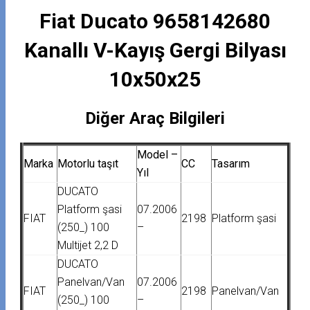
Fiat Ducato 9658142680
Kanallı V-Kayış Gergi Bilyası
10x50x25
Diğer Araç Bilgileri
Model –
Marka
Motorlu taşıt
CC
Tasarım
Yıl
DUCATO
Platform şasi
07.2006
FIAT
2198
Platform şasi
(250_) 100
–
Multijet 2,2 D
DUCATO
Panelvan/Van
07.2006
FIAT
2198
Panelvan/Van
(250_) 100
–