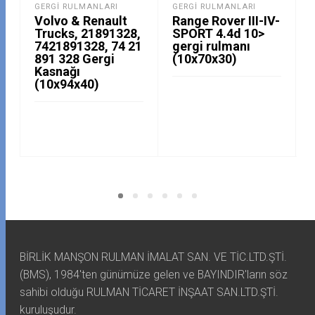
GERGI RULMANLARI
GERGI RULMANLARI
Volvo & Renault
Range Rover III-IV-
Trucks, 21891328,
SPORT 4.4d 10>
7421891328, 74 21
gergi rulmanı
891 328 Gergi
(10x70x30)
Kasnağı
(10x94x40)
BİRLİK MANŞON RULMAN İMALAT SAN. VE TİC.LTD.ŞTİ.
(BMS), 1984'ten günümüze gelen ve BAYINDIR'ların söz
sahibi olduğu RULMAN TİCARET İNŞAAT SAN.LTD.ŞTİ.
kuruluşudur.