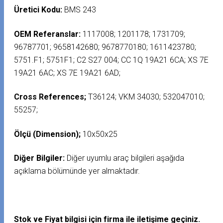
Üretici Kodu:
BMS 243
OEM Referanslar:
1117008; 1201178; 1731709;
96787701; 9658142680; 9678770180; 1611423780;
5751.F1; 5751F1; C2 S27 004; CC 1Q 19A21 6CA; XS 7E
19A21 6AC; XS 7E 19A21 6AD;
Cross References;
T36124; VKM 34030; 532047010;
55257;
Ölçü (Dimension);
10x50x25
Diğer Bilgiler:
Diğer uyumlu araç bilgileri aşağıda
açıklama bölümünde yer almaktadır.
Stok ve Fiyat bilgisi için firma ile iletişime geçiniz.