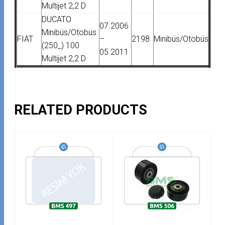
Multijet 2,2 D
DUCATO
07.2006
Minibüs/Otobüs
FIAT
–
2198
Minibüs/Otobüs
(250_) 100
05.2011
Multijet 2,2 D
RELATED PRODUCTS