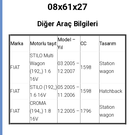
08x61x27
Diğer Araç Bilgileri
Model –
Marka
Motorlu taşıt
CC
Tasarım
Yıl
STILO Multi
Wagon
03.2005 –
Station
FIAT
1598
(192_) 1.6
12.2007
wagon
16V
STILO (192_)
05.2005 –
FIAT
1598
Hatchback
1.6 16V
11.2006
CROMA
Station
FIAT
(194_) 1.8
12.2005 –
1796
wagon
16V