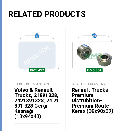
RELATED PRODUCTS
GERGI RULMANLARI
GERGI RULMANLARI
Volvo & Renault
Renault Trucks
Trucks, 21891328,
Premium
7421891328, 74 21
Distrubition-
891 328 Gergi
Premium Route-
Kasnağı
Kerax (39x90x37)
(10x94x40)