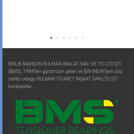
BİRLİK MANŞON RULMAN İMALAT SAN. VE TİC.LTD.ŞTİ.
(BMS), 1984'ten günümüze gelen ve BAYINDIR'ların söz
sahibi olduğu RULMAN TİCARET İNŞAAT SAN.LTD.ŞTİ.
kuruluşudur.