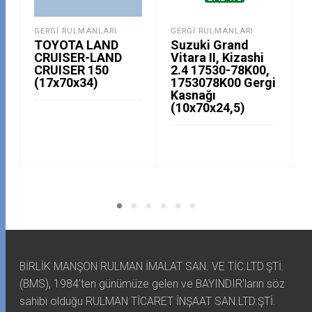
GERGI RULMANLARI
GERGI RULMANLARI
TOYOTA LAND
Suzuki Grand
CRUISER-LAND
Vitara II, Kizashi
CRUISER 150
2.4 17530-78K00,
(17x70x34)
1753078K00 Gergi
Kasnağı
(10x70x24,5)
BİRLİK MANŞON RULMAN İMALAT SAN. VE TİC.LTD.ŞTİ.
(BMS), 1984'ten günümüze gelen ve BAYINDIR'ların söz
sahibi olduğu RULMAN TİCARET İNŞAAT SAN.LTD.ŞTİ.