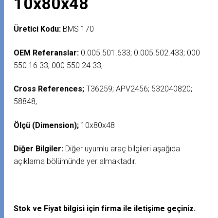
10x80x48
Üretici Kodu:
BMS 170
OEM Referanslar:
0.005.501.633; 0.005.502.433; 000
550 16 33; 000 550 24 33;
Cross References;
T36259; APV2456; 532040820;
58848;
Ölçü (Dimension);
10x80x48
Diğer Bilgiler:
Diğer uyumlu araç bilgileri aşağıda
açıklama bölümünde yer almaktadır.
Stok ve Fiyat bilgisi için firma ile iletişime geçiniz.