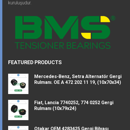
kuruluşudur.
FEATURED PRODUCTS
Mercedes-Benz, Setra Alternatör Gergi
Rulmanı. OE A 472 202 11 19, (10x70x34)
Fiat, Lancia 7740252, 774 0252 Gergi
Rulmanı (10x79x24)
Otakar OEM 4283425 Gergi Bilyası