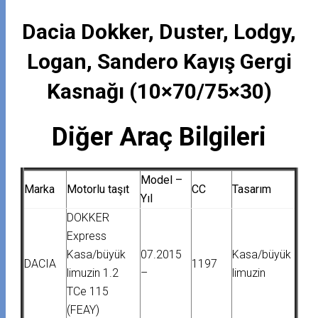
Dacia Dokker, Duster, Lodgy,
Logan, Sandero Kayış Gergi
Kasnağı (10×70/75×30)
Diğer Araç Bilgileri
Model –
Marka
Motorlu taşıt
CC
Tasarım
Yıl
DOKKER
Express
Kasa/büyük
07.2015
Kasa/büyük
DACIA
1197
limuzin 1.2
–
limuzin
TCe 115
(FEAY)