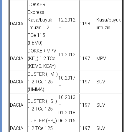
DOKKER
Express
Kasa/büyük
12.2012
Kasa/büyük
DACIA
1198
limuzin 1.2
–
limuzin
TCe 115
(FEM0)
DOKKER MPV
11.2012
DACIA
(KE_) 1.2 TCe
1197
MPV
–
(KEM0, KEAY)
DUSTER (HM_)
10.2017
DACIA
1.2 TCe 125
1197
SUV
–
(HMMA)
10.2013
DUSTER (HS_)
DACIA
–
1197
SUV
1.2 TCe 125
01.2018
DUSTER (HS_)
06.2015
DACIA
1.2 TCe 125
–
1197
SUV