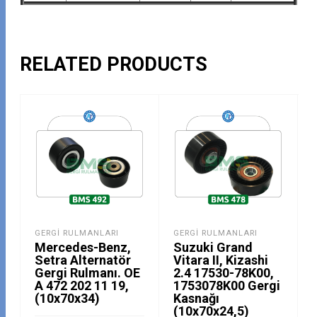
RELATED PRODUCTS
GERGI RULMANLARI
GERGI RULMANLARI
Mercedes-Benz,
Suzuki Grand
Setra Alternatör
Vitara II, Kizashi
Gergi Rulmanı. OE
2.4 17530-78K00,
A 472 202 11 19,
1753078K00 Gergi
(10x70x34)
Kasnağı
(10x70x24,5)