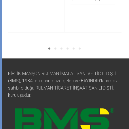
BİRLİK MANŞON RULMAN İMALAT SAN. VE TİC.LTD.ŞTİ.
(BMS), 1984'ten günümüze gelen ve BAYINDIR'ların söz
sahibi olduğu RULMAN TİCARET İNŞAAT SAN.LTD.ŞTİ.
kuruluşudur.