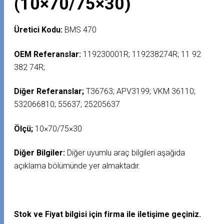
(10×70/75×30)
Üretici Kodu:
BMS 470
OEM Referanslar:
119230001R; 119238274R; 11 92
382 74R;
Diğer Referanslar;
T36763; APV3199; VKM 36110;
532066810; 55637; 25205637
Ölçü;
10×70/75×30
Diğer Bilgiler:
Diğer uyumlu araç bilgileri aşağıda
açıklama bölümünde yer almaktadır.
Stok ve Fiyat bilgisi için firma ile iletişime geçiniz.