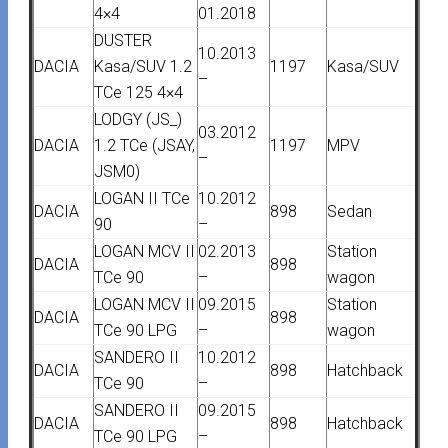
4×4
01.2018
DUSTER
10.2013
DACIA
Kasa/SUV 1.2
1197
Kasa/SUV
–
TCe 125 4×4
LODGY (JS_)
03.2012
DACIA
1.2 TCe (JSAY,
1197
MPV
–
JSM0)
LOGAN II TCe
10.2012
DACIA
898
Sedan
90
–
LOGAN MCV II
02.2013
Station
DACIA
898
TCe 90
–
wagon
LOGAN MCV II
09.2015
Station
DACIA
898
TCe 90 LPG
–
wagon
SANDERO II
10.2012
DACIA
898
Hatchback
TCe 90
–
SANDERO II
09.2015
DACIA
898
Hatchback
TCe 90 LPG
–