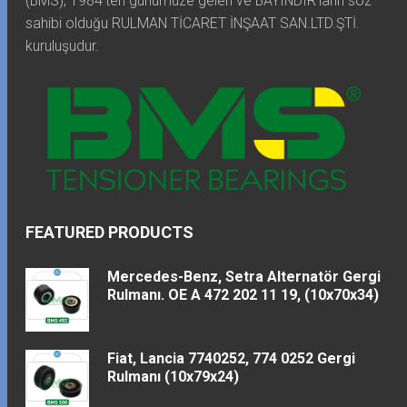
(BMS), 1984'ten günümüze gelen ve BAYINDIR'ların söz
sahibi olduğu RULMAN TİCARET İNŞAAT SAN.LTD.ŞTİ.
kuruluşudur.
FEATURED PRODUCTS
Mercedes-Benz, Setra Alternatör Gergi
Rulmanı. OE A 472 202 11 19, (10x70x34)
Fiat, Lancia 7740252, 774 0252 Gergi
Rulmanı (10x79x24)