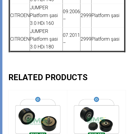
JUMPER
09.2006
CITROEN
Platform şasi
2999
Platform şasi
–
3.0 HDi 160
JUMPER
07.2011
CITROEN
Platform şasi
2999
Platform şasi
–
3.0 HDi 180
RELATED PRODUCTS