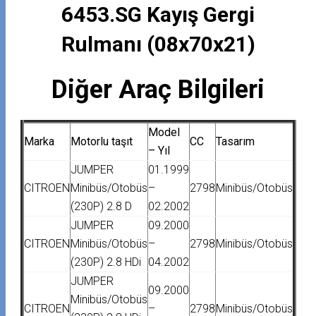
6453.SG Kayış Gergi
Rulmanı (08x70x21)
Diğer Araç Bilgileri
Model
Marka
Motorlu taşıt
CC
Tasarım
– Yıl
JUMPER
01.1999
CITROEN
Minibüs/Otobüs
–
2798
Minibüs/Otobüs
(230P) 2.8 D
02.2002
JUMPER
09.2000
CITROEN
Minibüs/Otobüs
–
2798
Minibüs/Otobüs
(230P) 2.8 HDi
04.2002
JUMPER
09.2000
Minibüs/Otobüs
CITROEN
–
2798
Minibüs/Otobüs