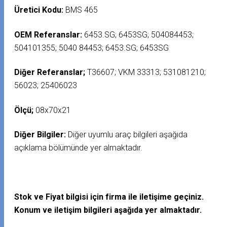
Üretici Kodu:
BMS 465
OEM Referanslar:
6453.SG; 6453SG; 504084453;
504101355; 5040 84453; 6453.SG; 6453SG
Diğer Referanslar;
T36607; VKM 33313; 531081210;
56023; 25406023
Ölçü;
08x70x21
Diğer Bilgiler:
Diğer uyumlu araç bilgileri aşağıda
açıklama bölümünde yer almaktadır.
Stok ve Fiyat bilgisi için firma ile iletişime geçiniz.
Konum ve iletişim bilgileri aşağıda yer almaktadır.