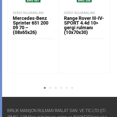
GERGI RULMANLARI
GERGI RULMANLARI
Mercedes-Benz
Range Rover III-IV-
Sprinter 651 200
SPORT 4.4d 10>
09 70 –
gergi rulmanı
(08x65x26)
(10x70x30)
BİRLİK MANŞON RULMAN İMALAT SAN. VE TİC.LTD.ŞTİ.