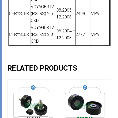
VOYAGER IV
08.2005 –
CHRYSLER
(RG, RS) 2.5
2499
MPV
12.2008
CRD
VOYAGER IV
06.2004 –
CHRYSLER
(RG, RS) 2.8
2777
MPV
12.2008
CRD
RELATED PRODUCTS