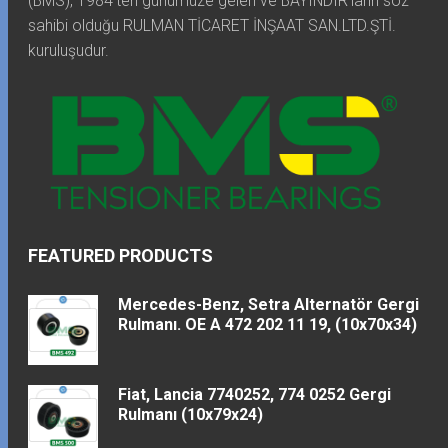
(BMS), 1984'ten günümüze gelen ve BAYINDIR'ların söz
sahibi olduğu RULMAN TİCARET İNŞAAT SAN.LTD.ŞTİ.
kuruluşudur.
FEATURED PRODUCTS
Mercedes-Benz, Setra Alternatör Gergi
Rulmanı. OE A 472 202 11 19, (10x70x34)
Fiat, Lancia 7740252, 774 0252 Gergi
Rulmanı (10x79x24)