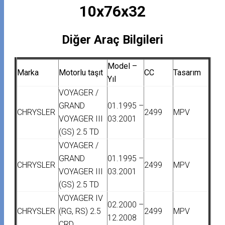
10x76x32
Diğer Araç Bilgileri
Model –
Marka
Motorlu taşıt
CC
Tasarım
Yıl
VOYAGER /
GRAND
01.1995 –
CHRYSLER
2499
MPV
VOYAGER III
03.2001
(GS) 2.5 TD
VOYAGER /
GRAND
01.1995 –
CHRYSLER
2499
MPV
VOYAGER III
03.2001
(GS) 2.5 TD
VOYAGER IV
02.2000 –
CHRYSLER
(RG, RS) 2.5
2499
MPV
12.2008
CRD