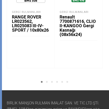
GERGI RULMANLARI
GERGI RULMANLARI
RANGE ROVER
Renault
LR023562,
7700871616, CLIO
LR025083 III-IV-
II-KANGOO Gergi
SPORT / 10x80x26
Kasnağı
(08x56x24)
BİRLİK MANŞON RULMAN İMALAT SAN. VE TİC.LTD.ŞTİ.