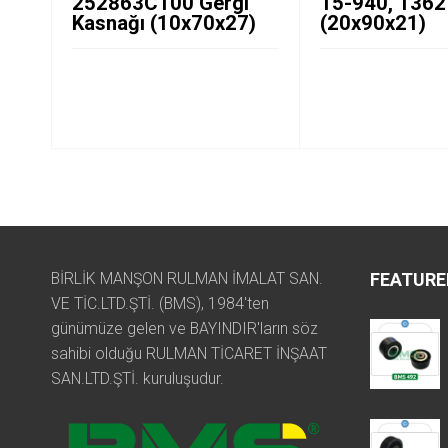
252863C100 Gergi
15-940, 136
Kasnağı (10x70x27)
(20x90x21)
BİRLİK MANŞON RULMAN İMALAT SAN.
FEATURE
VE TİC.LTD.ŞTİ. (BMS), 1984'ten
günümüze gelen ve BAYINDIR'ların söz
sahibi olduğu RULMAN TİCARET İNŞAAT
SAN.LTD.ŞTİ. kuruluşudur.