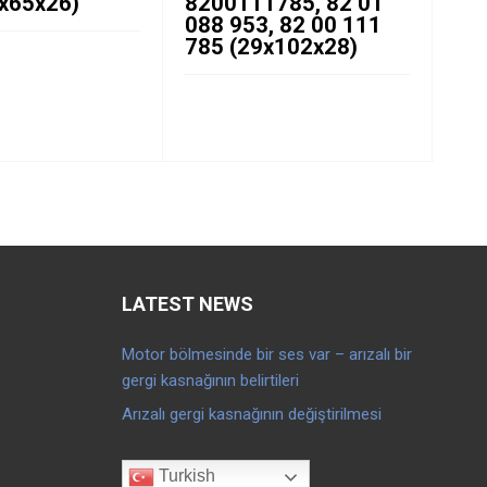
8x65x26)
8200111785, 82 01
57
088 953, 82 00 111
96
785 (29x102x28)
Ger
(1
LATEST NEWS
Motor bölmesinde bir ses var – arızalı bir
gergi kasnağının belirtileri
Arızalı gergi kasnağının değiştirilmesi
Turkish