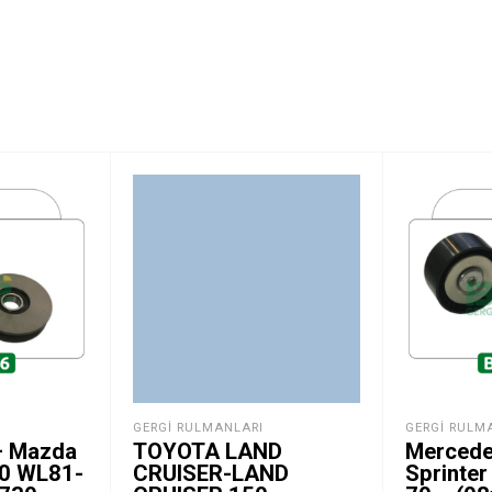
GERGI RULMANLARI
GERGI RULM
– Mazda
TOYOTA LAND
Mercede
50 WL81-
CRUISER-LAND
Sprinter