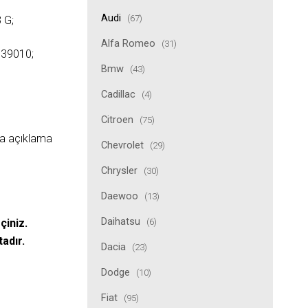
Audi
(67)
 G;
Alfa Romeo
(31)
039010;
Bmw
(43)
Cadillac
(4)
Citroen
(75)
ıda açıklama
Chevrolet
(29)
Chrysler
(30)
Daewoo
(13)
Daihatsu
(6)
çiniz.
tadır.
Dacia
(23)
Dodge
(10)
Fiat
(95)