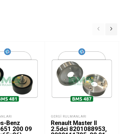
ANLARI
GERGI RULMANLARI
CIT
s-Benz
Renault Master II
Cit
 651 200 09
2.5dci 8201088953,
– 