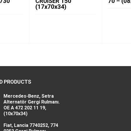
2730
CRUISER 150
70 – (0
(17x70x34)
D PRODUCTS
Mercedes-Benz, Setra
Alternatör Gergi Rulmanı.
OE A 472 202 11 19,
(10x70x34)
Fiat, Lancia 7740252, 774