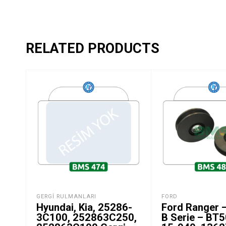
RELATED PRODUCTS
GERGI RULMANLARI
FORD
Hyundai, Kia, 25286-
Ford Ranger 
3C100, 252863C250,
B Serie – BT