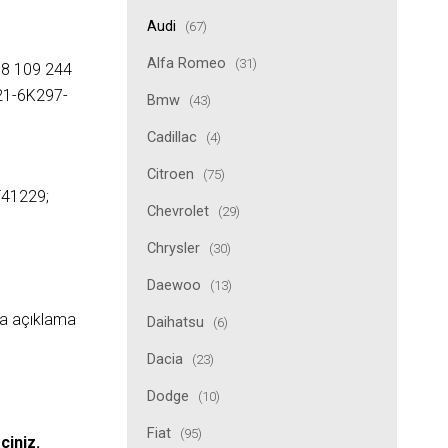
Audi
(67)
Alfa Romeo
(31)
38 109 244
21-6K297-
Bmw
(43)
Cadillac
(4)
Citroen
(75)
T41229;
Chevrolet
(29)
Chrysler
(30)
Daewoo
(13)
ıda açıklama
Daihatsu
(6)
Dacia
(23)
Dodge
(10)
Fiat
(95)
çiniz.