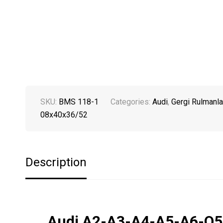
SKU:
BMS 118-1
Categories:
Audi
,
Gergi Rulmanla
08x40x36/52
Description
Audi A2-A3-A4-A5-A6-Q5-