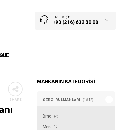
Hızlı İletişim
+90 (216) 632 30 00
GUE
MARKANIN KATEGORISI
GERGI RULMANLARI
(1642)
SHARE
anı
Bmc
(4)
Man
(5)