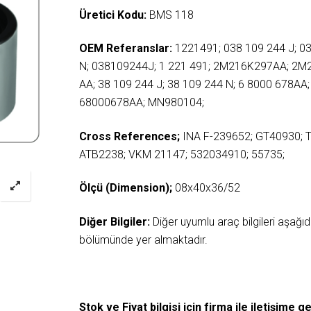
Üretici Kodu:
BMS 118
OEM Referanslar:
1221491; 038 109 244 J; 0
N; 038109244J; 1 221 491; 2M216K297AA; 2M
AA; 38 109 244 J; 38 109 244 N; 6 8000 678AA;
68000678AA; MN980104;
Cross References;
INA F-239652; GT40930; 
ATB2238; VKM 21147; 532034910; 55735;
Ölçü (Dimension);
08x40x36/52
Diğer Bilgiler:
Diğer uyumlu araç bilgileri aşağ
bölümünde yer almaktadır.
Stok ve Fiyat bilgisi için firma ile iletişime ge