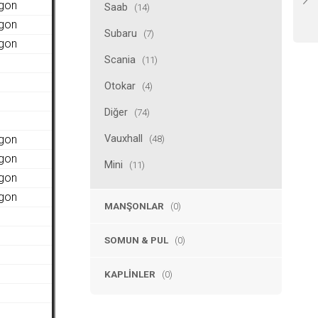
agon
Saab
(14)
agon
Subaru
(7)
agon
Scania
(11)
Otokar
(4)
Diğer
(74)
Vauxhall
(48)
agon
agon
Mini
(11)
agon
agon
MANŞONLAR
(0)
SOMUN & PUL
(0)
KAPLINLER
(0)