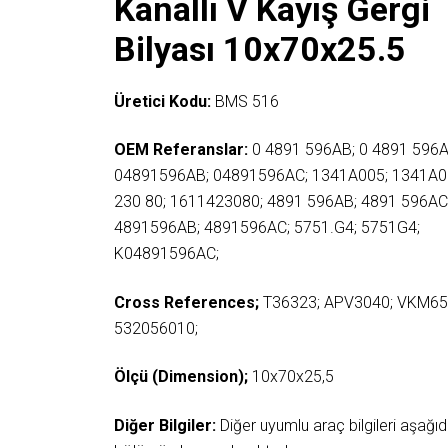
Kanallı V Kayış Gergi
Bilyası 10x70x25.5
Üretici Kodu:
BMS 516
OEM Referanslar:
0 4891 596AB; 0 4891 596A
04891596AB; 04891596AC; 1341A005; 1341A0
230 80; 1611423080; 4891 596AB; 4891 596AC
4891596AB; 4891596AC; 5751.G4; 5751G4;
K04891596AC;
Cross References;
T36323; APV3040; VKM65
532056010;
Ölçü (Dimension);
10x70x25,5
Diğer Bilgiler:
Diğer uyumlu araç bilgileri aşağ