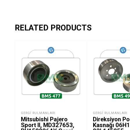
RELATED PRODUCTS
GERGI RULMANLARI
GERGI RULMANLARI
Mitsubishi Pajero
Direksiyon P
Sport II, MD327653,
Kasnağı 06H1