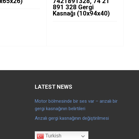
8x65x26)
7421891328, 74 21
Pri
891 328 Gergi
Ka
Kasnağı (10x94x40)
LATEST NEWS
Motor bölmesinde bir ses var – arızalı bir
gergi kasnağının belirtileri
Arızalı gergi kasnağının değiştirilmesi
Turkish