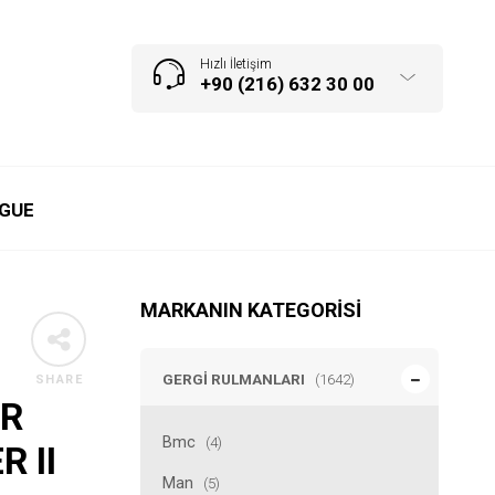
Hızlı İletişim
+90 (216) 632 30 00
GUE
MARKANIN KATEGORISI
GERGI RULMANLARI
(1642)
SHARE
ER
Bmc
(4)
R II
Man
(5)