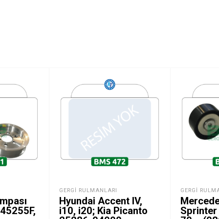
GERGI RULMANLARI
GERGI RULM
ompası
Hyundai Accent IV,
Mercede
45255F,
i10, i20; Kia Picanto
Sprinter