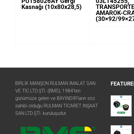
PU158026AY Gergi
03L145255,
Kasnağı (10x80x28,5)
TRANSPORTE
AMAROK-CR
(30×92/99×2
BİRLİK MANŞON RULMAN İMALAT SAN.
FEATURE
VE TİC.LTD.ŞTİ. (BMS), 1984'ten
günümüze gelen ve BAYINDIR'ların söz
sahibi olduğu RULMAN TİCARET İNŞAAT
SAN.LTD.ŞTİ. kuruluşudur.