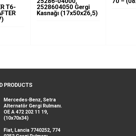
25286-04000,
70 – (0
R T6-
2528604050 Gergi
AFTER
Kasnağı (17x50x26,5)
7)
D PRODUCTS
Mercedes-Benz, Setra
Alternatör Gergi Rulmanı.
OE A 472 202 11 19,
(10x70x34)
Fiat, Lancia 7740252, 774