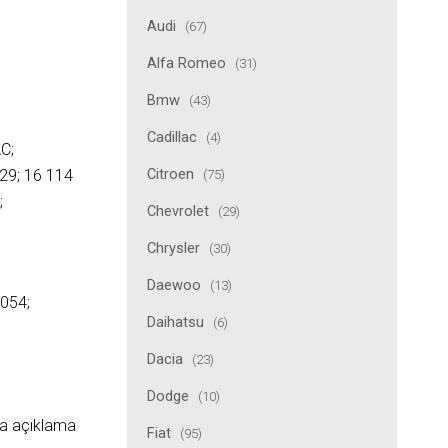
Audi
(67)
Alfa Romeo
(31)
Bmw
(43)
Cadillac
(4)
C;
Citroen
(75)
29; 16 114
;
Chevrolet
(29)
Chrysler
(30)
Daewoo
(13)
054;
Daihatsu
(6)
Dacia
(23)
Dodge
(10)
ıda açıklama
Fiat
(95)