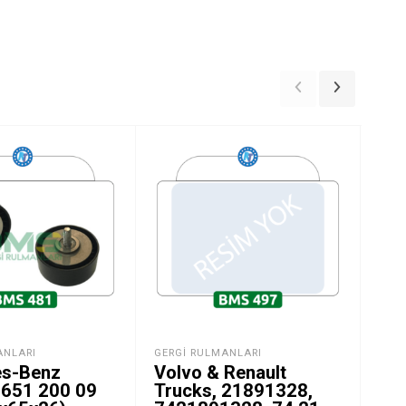
ANLARI
GERGI RULMANLARI
GER
s-Benz
Volvo & Renault
Ni
 651 200 09
Trucks, 21891328,
Qas