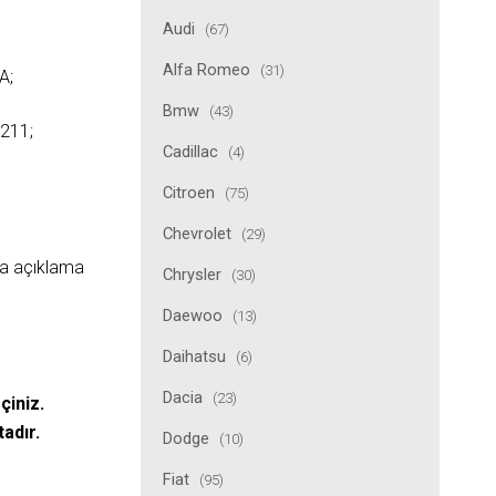
Audi
(67)
Alfa Romeo
(31)
A;
Bmw
(43)
211;
Cadillac
(4)
Citroen
(75)
Chevrolet
(29)
ıda açıklama
Chrysler
(30)
Daewoo
(13)
Daihatsu
(6)
Dacia
(23)
çiniz.
tadır.
Dodge
(10)
Fiat
(95)