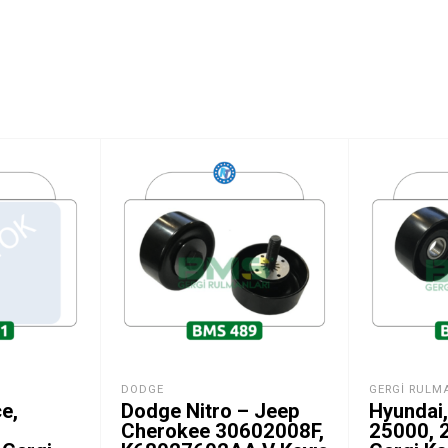
DODGE
GERGI RULM
e,
Dodge Nitro – Jeep
Hyundai,
Cherokee 30602008F,
25000, 