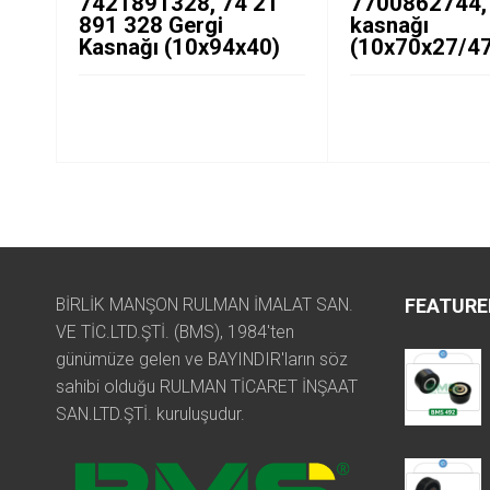
7421891328, 74 21
7700862744, 
891 328 Gergi
kasnağı
Kasnağı (10x94x40)
(10x70x27/47
BİRLİK MANŞON RULMAN İMALAT SAN.
FEATURE
VE TİC.LTD.ŞTİ. (BMS), 1984'ten
günümüze gelen ve BAYINDIR'ların söz
sahibi olduğu RULMAN TİCARET İNŞAAT
SAN.LTD.ŞTİ. kuruluşudur.