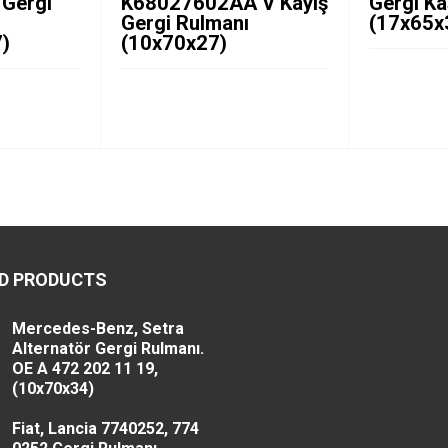
Gergi
K68027602AA V Kayış
Gergi K
Gergi Rulmanı
(17x65x
)
(10x70x27)
D PRODUCTS
Mercedes-Benz, Setra
Alternatör Gergi Rulmanı.
OE A 472 202 11 19,
(10x70x34)
Fiat, Lancia 7740252, 774