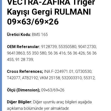
VECTRA-ZAFIRA Triger
Kayışı Gergi RULMANI
09×63/69×26
Üretici Kodu:
BMS 165
OEM Referanslar:
9128739; 55350580; 90412730;
96413863; 55 350 580; 56 36 416; 56 36 426; 56 36
455; 91 28 739;
Cross References;
INA F-224971.01; GT30530;
T42077; ATB2192; VKM 25158; 532003310; 55312;
Ölçü (Dimension);
09×63/69×26
Diğer Bilgiler:
Diğer uyumlu araç bilgileri aşağıda
açıklama bölümünde yer almaktadır.