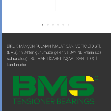
BİRLİK MANŞON RULMAN İMALAT SAN. VE TİC.LTD.ŞTİ.
(BMS), 1984'ten günümüze gelen ve BAYINDIR'ların söz
sahibi olduğu RULMAN TİCARET İNŞAAT SAN.LTD.ŞTİ.
kuruluşudur.