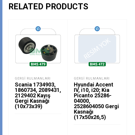
RELATED PRODUCTS
GERGI RULMANLARI
GERGI RULMANLARI
Scania 1734903,
Hyundai Accent
1860734, 2089431,
IV, i10, i20; Kia
2129402 Kayış
Picanto 25286-
Gergi Kasnağı
04000,
(10x73x39)
2528604050 Gergi
Kasnağı
(17x50x26,5)