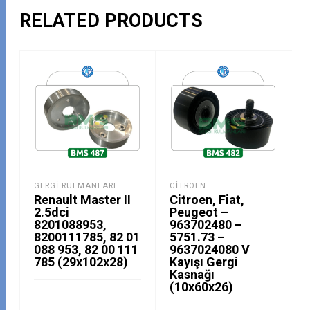
RELATED PRODUCTS
GERGI RULMANLARI
CITROEN
Renault Master II
Citroen, Fiat,
2.5dci
Peugeot –
8201088953,
963702480 –
8200111785, 82 01
5751.73 –
088 953, 82 00 111
9637024080 V
785 (29x102x28)
Kayışı Gergi
Kasnağı
(10x60x26)