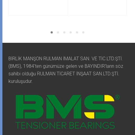
BİRLİK MANŞON RULMAN İMALAT SAN. VE TİC.LTD.ŞTİ.
(BMS), 1984'ten günümüze gelen ve BAYINDIR'ların söz
sahibi olduğu RULMAN TİCARET İNŞAAT SAN.LTD.ŞTİ.
kuruluşudur.