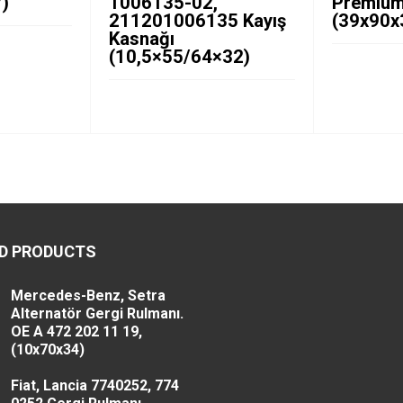
)
1006135-02,
Premium
211201006135 Kayış
(39x90x
Kasnağı
(10,5×55/64×32)
D PRODUCTS
Mercedes-Benz, Setra
Alternatör Gergi Rulmanı.
OE A 472 202 11 19,
(10x70x34)
Fiat, Lancia 7740252, 774