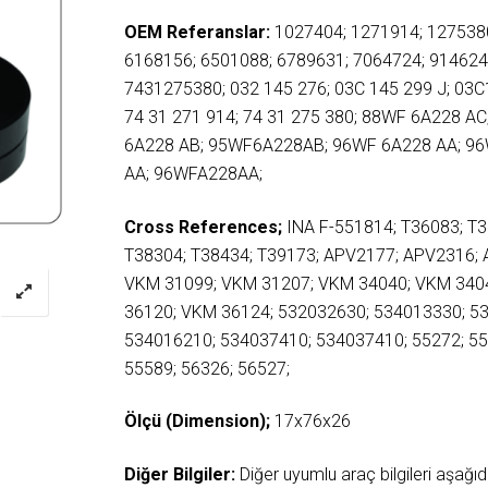
OEM Referanslar:
1027404; 1271914; 127538
6168156; 6501088; 6789631; 7064724; 914624
7431275380; 032 145 276; 03C 145 299 J; 03
74 31 271 914; 74 31 275 380; 88WF 6A228 A
6A228 AB; 95WF6A228AB; 96WF 6A228 AA; 9
AA; 96WFA228AA;
Cross References;
INA F-551814; T36083; T3
T38304; T38434; T39173; APV2177; APV2316;
VKM 31099; VKM 31207; VKM 34040; VKM 340
36120; VKM 36124; 532032630; 534013330; 5
534016210; 534037410; 534037410; 55272; 55
55589; 56326; 56527;
Ölçü (Dimension);
17x76x26
Diğer Bilgiler:
Diğer uyumlu araç bilgileri aşağ