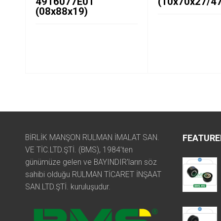
4916077E01
(10x70x27/47
(08x88x19)
BİRLİK MANŞON RULMAN İMALAT SAN.
FEATURE
VE TİC.LTD.ŞTİ. (BMS), 1984'ten
günümüze gelen ve BAYINDIR'ların söz
sahibi olduğu RULMAN TİCARET İNŞAAT
SAN.LTD.ŞTİ. kuruluşudur.