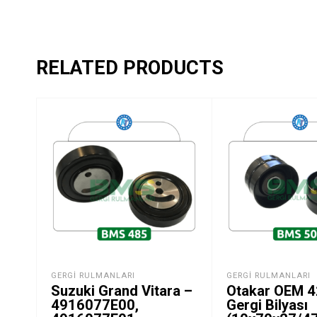
RELATED PRODUCTS
GERGI RULMANLARI
GERGI RULMANLARI
Suzuki Grand Vitara –
Otakar OEM 
4916077E00,
Gergi Bilyası