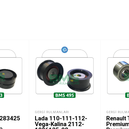
GERGI RULMANLARI
GERGI RULM
4283425
Lada 110-111-112-
Renault 
Vega-Kalina 2112-
Premium 