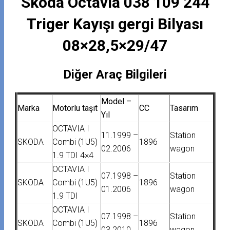
Skoda Octavia 038 109 244
Triger Kayışı gergi Bilyası
08×28,5×29/47
Diğer Araç Bilgileri
Model –
Marka
Motorlu taşıt
CC
Tasarım
Yıl
OCTAVIA I
11.1999 –
Station
SKODA
Combi (1U5)
1896
02.2006
wagon
1.9 TDI 4×4
OCTAVIA I
07.1998 –
Station
SKODA
Combi (1U5)
1896
01.2006
wagon
1.9 TDI
OCTAVIA I
07.1998 –
Station
SKODA
Combi (1U5)
1896
03.2010
wagon