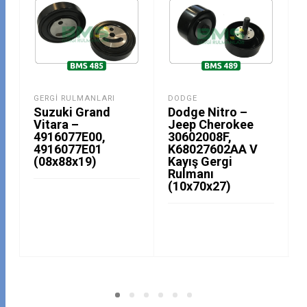
GERGI RULMANLARI
DODGE
Suzuki Grand
Dodge Nitro –
Vitara –
Jeep Cherokee
4916077E00,
30602008F,
4916077E01
K68027602AA V
(08x88x19)
Kayış Gergi
Rulmanı
(10x70x27)