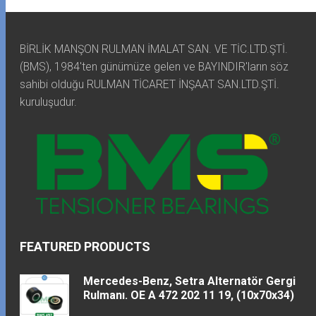
BİRLİK MANŞON RULMAN İMALAT SAN. VE TİC.LTD.ŞTİ.
(BMS), 1984'ten günümüze gelen ve BAYINDIR'ların söz
sahibi olduğu RULMAN TİCARET İNŞAAT SAN.LTD.ŞTİ.
kuruluşudur.
FEATURED PRODUCTS
Mercedes-Benz, Setra Alternatör Gergi
Rulmanı. OE A 472 202 11 19, (10x70x34)