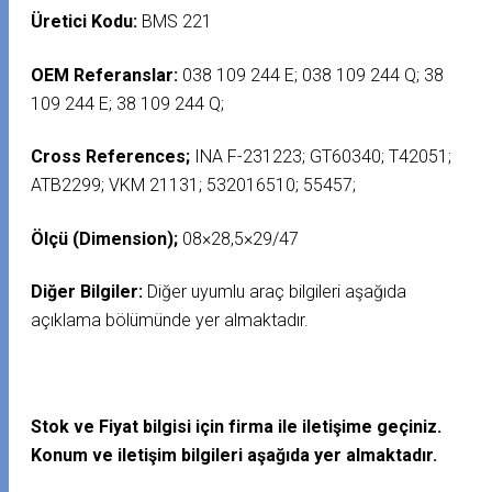
Üretici Kodu:
BMS 221
OEM Referanslar:
038 109 244 E; 038 109 244 Q; 38
109 244 E; 38 109 244 Q;
Cross References;
INA F-231223; GT60340; T42051;
ATB2299; VKM 21131; 532016510; 55457;
Ölçü (Dimension);
08×28,5×29/47
Diğer Bilgiler:
Diğer uyumlu araç bilgileri aşağıda
açıklama bölümünde yer almaktadır.
Stok ve Fiyat bilgisi için firma ile iletişime geçiniz.
Konum ve iletişim bilgileri aşağıda yer almaktadır.