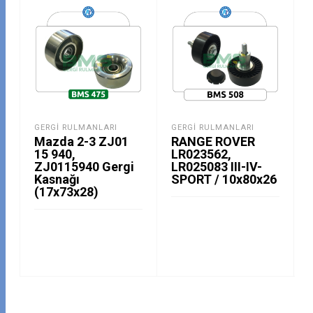
GERGI RULMANLARI
GERGI RULMANLARI
Mazda 2-3 ZJ01
RANGE ROVER
15 940,
LR023562,
ZJ0115940 Gergi
LR025083 III-IV-
Kasnağı
SPORT / 10x80x26
(17x73x28)