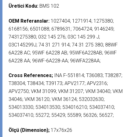
Üretici Kodu:
BMS 102
OEM Referanslar:
1027404; 1271914; 1275380;
6168156; 6501088; 6789631; 7064724; 9146249;
7431275380; 032 145 276; 03C 145 299 J;
03C145299J; 74 31 271 914; 74 31 275 380; 88WF
6A228 AC; 95WF 6A228 AB; 95WF6A228AB; 96WF
6A228 AA; 96WF-6A228-AA; 96WFA228AA;
Cross References;
INA F-551814; T36083; T38287;
T38304; T38434; T39173; APV2177; APV2316;
APV2750; VKM 31099; VKM 31207; VKM 34040; VKM
34046; VKM 36120; VKM 36124; 532032630;
534013330; 534013530; 534016210; 534037410;
534037410; 55272; 55429; 55589; 56326; 56527;
Ölçü (Dimension);
17x76x26