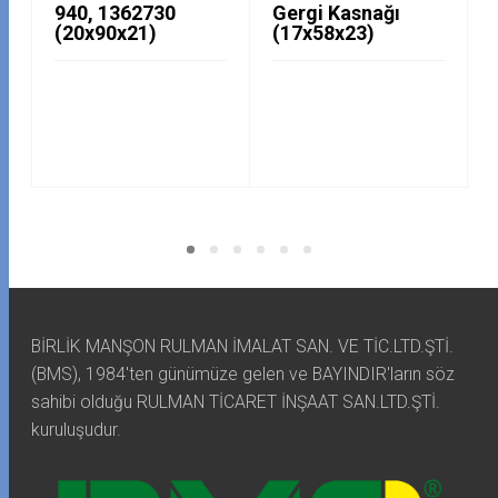
940, 1362730
Gergi Kasnağı
(20x90x21)
(17x58x23)
BİRLİK MANŞON RULMAN İMALAT SAN. VE TİC.LTD.ŞTİ.
(BMS), 1984'ten günümüze gelen ve BAYINDIR'ların söz
sahibi olduğu RULMAN TİCARET İNŞAAT SAN.LTD.ŞTİ.
kuruluşudur.