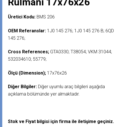
Rulmanı 17x76x26
Üretici Kodu:
BMS 206
OEM Referanslar:
1J0 145 276; 1J0 145 276 B; 6QD
145 276;
Cross References;
GTA0330; T38054; VKM 31044;
532034610; 55779;
Ölçü (Dimension);
17x76x26
Diğer Bilgiler:
Diğer uyumlu araç bilgileri aşağıda
açıklama bölümünde yer almaktadır.
Stok ve Fiyat bilgisi için firma ile iletişime geçiniz.