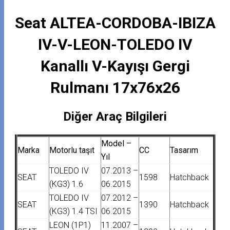
Seat ALTEA-CORDOBA-IBIZA
IV-V-LEON-TOLEDO IV
Kanallı V-Kayışı Gergi
Rulmanı 17x76x26
Diğer Araç Bilgileri
Model –
Marka
Motorlu taşıt
CC
Tasarım
Yıl
TOLEDO IV
07.2013 –
SEAT
1598
Hatchback
(KG3) 1.6
06.2015
TOLEDO IV
07.2012 –
SEAT
1390
Hatchback
(KG3) 1.4 TSI
06.2015
LEON (1P1)
11.2007 –