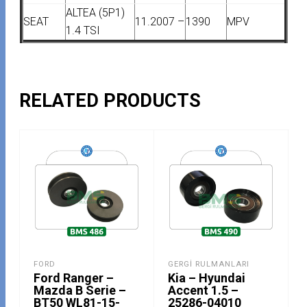
ALTEA (5P1)
SEAT
11.2007 –
1390
MPV
1.4 TSI
RELATED PRODUCTS
FORD
GERGI RULMANLARI
Ford Ranger –
Kia – Hyundai
Mazda B Serie –
Accent 1.5 –
BT50 WL81-15-
25286-04010