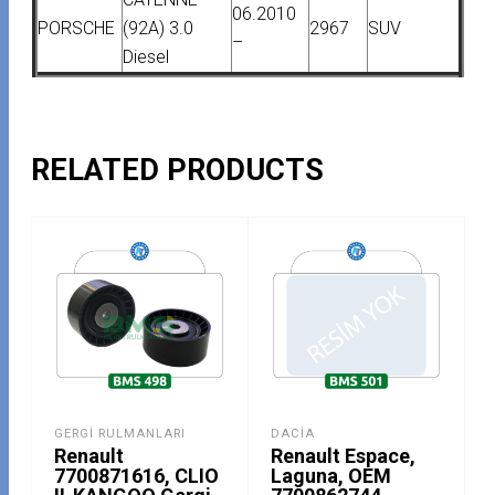
06.2010
PORSCHE
(92A) 3.0
2967
SUV
–
Diesel
RELATED PRODUCTS
GERGI RULMANLARI
DACIA
Renault
Renault Espace,
7700871616, CLIO
Laguna, OEM