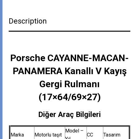
Description
Porsche CAYANNE-MACAN-
PANAMERA Kanallı V Kayış
Gergi Rulmanı
(17×64/69×27)
Diğer Araç Bilgileri
Model –
Marka
Motorlu taşıt
CC
Tasarım
Yıl