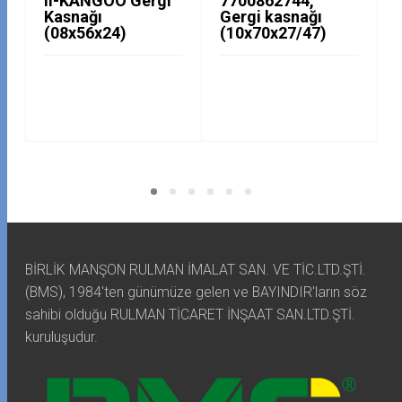
II-KANGOO Gergi
7700862744,
Kasnağı
Gergi kasnağı
(08x56x24)
(10x70x27/47)
BİRLİK MANŞON RULMAN İMALAT SAN. VE TİC.LTD.ŞTİ.
(BMS), 1984'ten günümüze gelen ve BAYINDIR'ların söz
sahibi olduğu RULMAN TİCARET İNŞAAT SAN.LTD.ŞTİ.
kuruluşudur.