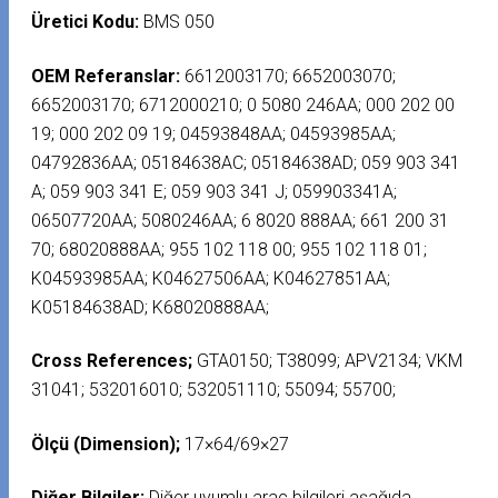
Üretici Kodu:
BMS 050
OEM Referanslar:
6612003170; 6652003070;
6652003170; 6712000210; 0 5080 246AA; 000 202 00
19; 000 202 09 19; 04593848AA; 04593985AA;
04792836AA; 05184638AC; 05184638AD; 059 903 341
A; 059 903 341 E; 059 903 341 J; 059903341A;
06507720AA; 5080246AA; 6 8020 888AA; 661 200 31
70; 68020888AA; 955 102 118 00; 955 102 118 01;
K04593985AA; K04627506AA; K04627851AA;
K05184638AD; K68020888AA;
Cross References;
GTA0150; T38099; APV2134; VKM
31041; 532016010; 532051110; 55094; 55700;
Ölçü (Dimension);
17×64/69×27
Diğer Bilgiler:
Diğer uyumlu araç bilgileri aşağıda