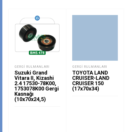
GERGI RULMANLARI
GERGI RULMANLARI
Suzuki Grand
TOYOTA LAND
Vitara II, Kizashi
CRUISER-LAND
2.4 17530-78K00,
CRUISER 150
1753078K00 Gergi
(17x70x34)
Kasnağı
(10x70x24,5)