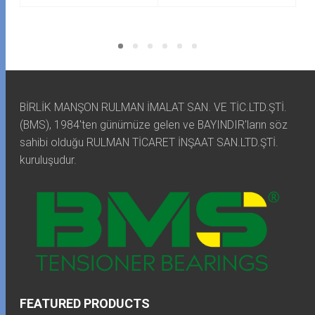
BİRLİK MANŞON RULMAN İMALAT SAN. VE TİC.LTD.ŞTİ.
(BMS), 1984'ten günümüze gelen ve BAYINDIR'ların söz
sahibi olduğu RULMAN TİCARET İNŞAAT SAN.LTD.ŞTİ.
kuruluşudur.
FEATURED PRODUCTS