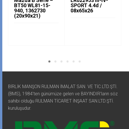
Mazda B Serie –
LR022953 III-IV-
BT50 WL81-15-
SPORT 4.4d /
940, 1362730
08x65x26
(20x90x21)
BİRLİK MANŞON RULMAN İMALAT SAN. VE TİC.LTD.ŞTİ.
(BMS), 1984'ten günümüze gelen ve BAYINDIR'ların söz
sahibi olduğu RULMAN TİCARET İNŞAAT SAN.LTD.ŞTİ.
kuruluşudur.