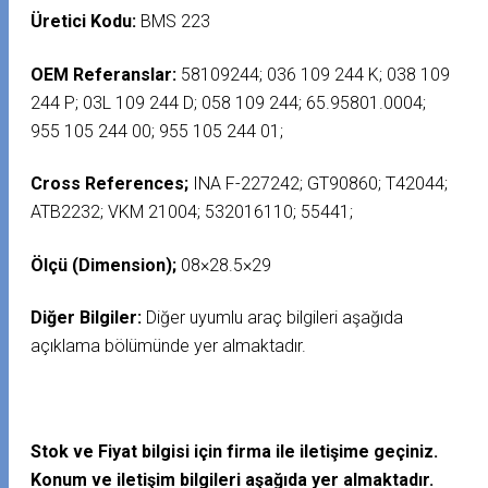
Üretici Kodu:
BMS 223
OEM Referanslar:
58109244; 036 109 244 K; 038 109
244 P; 03L 109 244 D; 058 109 244; 65.95801.0004;
955 105 244 00; 955 105 244 01;
Cross References;
INA F-227242; GT90860; T42044;
ATB2232; VKM 21004; 532016110; 55441;
Ölçü (Dimension);
08×28.5×29
Diğer Bilgiler:
Diğer uyumlu araç bilgileri aşağıda
açıklama bölümünde yer almaktadır.
Stok ve Fiyat bilgisi için firma ile iletişime geçiniz.
Konum ve iletişim bilgileri aşağıda yer almaktadır.