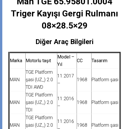
Man TGE 65.95801.0004
Triger Kayışı Gergi Rulmanı
08×28.5×29
Diğer Araç Bilgileri
Model –
Marka
Motorlu taşıt
CC
Tasarım
Yıl
TGE Platform
11.2017
MAN
şasi (UZ_) 2.0
1968
Platform şasi
–
TDI AWD
TGE Platform
11.2016
MAN
şasi (UZ_) 2.0
1968
Platform şasi
–
TDI
TGE Platform
11.2016
MAN
şasi (UZ_) 2.0
1968
Platform şasi
–