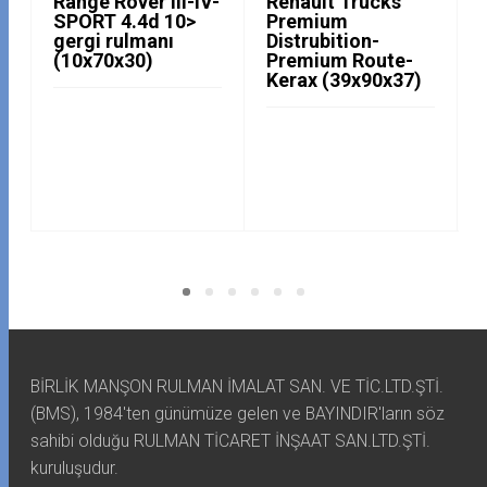
Range Rover III-IV-
Renault Trucks
SPORT 4.4d 10>
Premium
gergi rulmanı
Distrubition-
(10x70x30)
Premium Route-
Kerax (39x90x37)
BİRLİK MANŞON RULMAN İMALAT SAN. VE TİC.LTD.ŞTİ.
(BMS), 1984'ten günümüze gelen ve BAYINDIR'ların söz
sahibi olduğu RULMAN TİCARET İNŞAAT SAN.LTD.ŞTİ.
kuruluşudur.