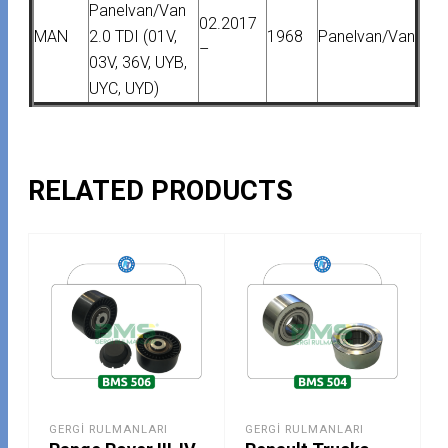
Panelvan/Van
02.2017
MAN
2.0 TDI (01V,
1968
Panelvan/Van
–
03V, 36V, UYB,
UYC, UYD)
RELATED PRODUCTS
GERGI RULMANLARI
GERGI RULMANLARI