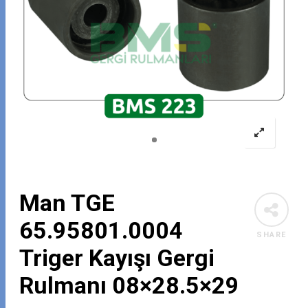
Man TGE
65.95801.0004
SHARE
Triger Kayışı Gergi
Rulmanı 08×28.5×29