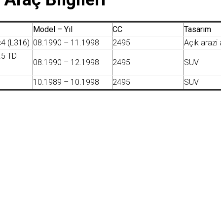
Model – Yıl
CC
Tasarım
4 (L316)
08.1990 – 11.1998
2495
Açık arazi 
.5 TDI
08.1990 – 12.1998
2495
SUV
10.1989 – 10.1998
2495
SUV