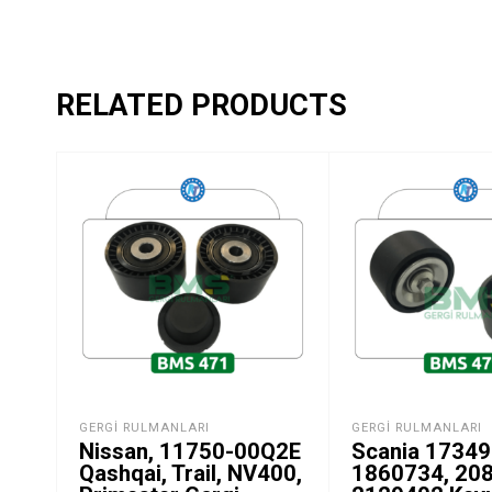
RELATED PRODUCTS
GERGI RULMANLARI
GERGI RULMANLARI
Nissan, 11750-00Q2E
Scania 17349
Qashqai, Trail, NV400,
1860734, 20