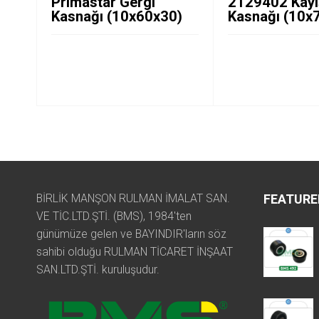
Primastar Gergi
2129402 Kayı
Kasnağı (10x60x30)
Kasnağı (10x
BİRLİK MANŞON RULMAN İMALAT SAN.
FEATURE
VE TİC.LTD.ŞTİ. (BMS), 1984'ten
günümüze gelen ve BAYINDIR'ların söz
sahibi olduğu RULMAN TİCARET İNŞAAT
SAN.LTD.ŞTİ. kuruluşudur.