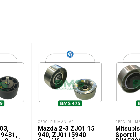
GERGI RULMANLARI
GERGI RULM
03,
Mazda 2-3 ZJ01 15
Mitsubis
89431,
940, ZJ0115940
Sport II