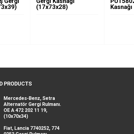
ş Gergi
Gergi Kasnağı
PU15802
73x39)
(17x73x28)
Kasnağı
D PRODUCTS
Mercedes-Benz, Setra
Alternatör Gergi Rulmanı.
OE A 472 202 11 19,
(10x70x34)
Fiat, Lancia 7740252, 774