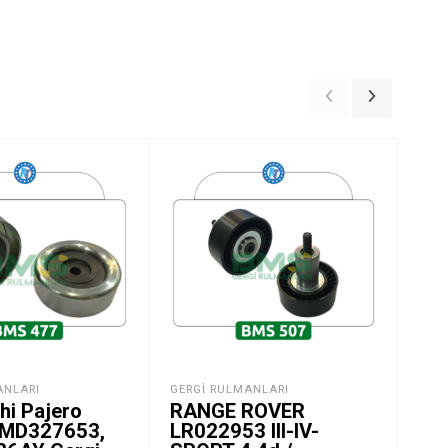
ANLARI
GERGI RULMANLARI
DOD
hi Pajero
RANGE ROVER
Do
, MD327653,
LR022953 III-IV-
Me