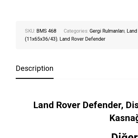
SKU:
BMS 468
Categories:
Gergi Rulmanları
,
Land
(11x65x36/43)
,
Land Rover Defender
Description
Land Rover Defender, Di
Kasnağ
Diğer