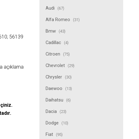
Audi
(67)
Alfa Romeo
(31)
Bmw
(43)
610; 56139
Cadillac
(4)
Citroen
(75)
Chevrolet
(29)
ıda açıklama
Chrysler
(30)
Daewoo
(13)
Daihatsu
(6)
çiniz.
Dacia
(23)
tadır.
Dodge
(10)
Fiat
(95)