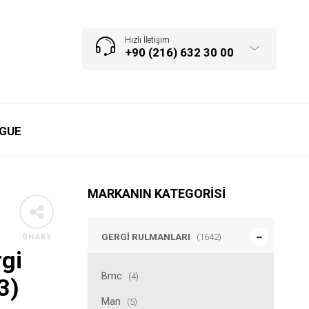
Hızlı İletişim
+90 (216) 632 30 00
GUE
MARKANIN KATEGORISI
GERGI RULMANLARI
(1642)
SHARE
gi
Bmc
(4)
3)
Man
(5)