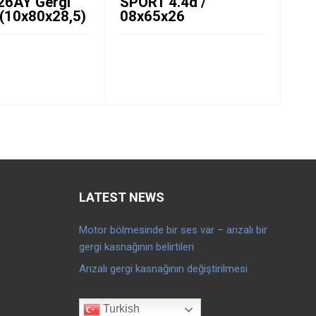
6AY Gergi
SPORT 4.4d /
Kan
 (10x80x28,5)
08x65x26
Ka
LATEST NEWS
Motor bölmesinde bir ses var – arızalı bir
gergi kasnağının belirtileri
Arızalı gergi kasnağının değiştirilmesi
Turkish