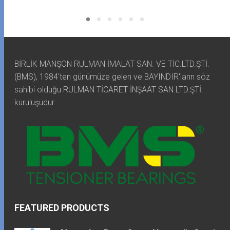
BİRLİK MANŞON RULMAN İMALAT SAN. VE TİC.LTD.ŞTİ.
(BMS), 1984'ten günümüze gelen ve BAYINDIR'ların söz
sahibi olduğu RULMAN TİCARET İNŞAAT SAN.LTD.ŞTİ.
kuruluşudur.
FEATURED PRODUCTS