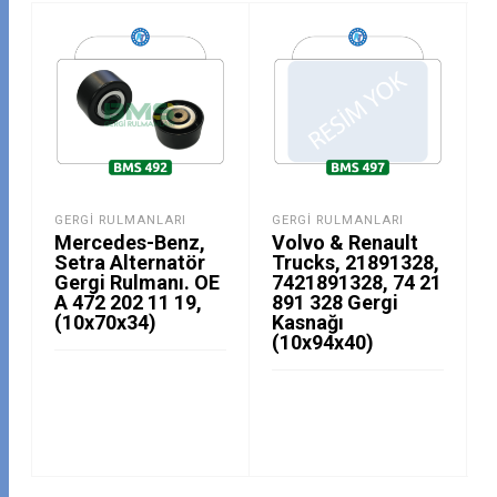
GERGI RULMANLARI
GERGI RULMANLARI
Mercedes-Benz,
Volvo & Renault
Setra Alternatör
Trucks, 21891328,
Gergi Rulmanı. OE
7421891328, 74 21
A 472 202 11 19,
891 328 Gergi
(10x70x34)
Kasnağı
(10x94x40)