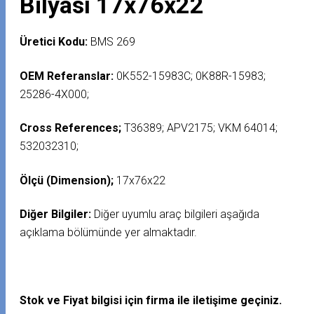
Bilyası 17x76x22
Üretici Kodu:
BMS 269
OEM Referanslar:
0K552-15983C; 0K88R-15983;
25286-4X000;
Cross References;
T36389; APV2175; VKM 64014;
532032310;
Ölçü (Dimension);
17x76x22
Diğer Bilgiler:
Diğer uyumlu araç bilgileri aşağıda
açıklama bölümünde yer almaktadır.
Stok ve Fiyat bilgisi için firma ile iletişime geçiniz.