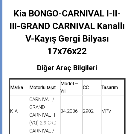
Kia BONGO-CARNIVAL I-II-
III-GRAND CARNIVAL Kanallı
V-Kayış Gergi Bilyası
17x76x22
Diğer Araç Bilgileri
Model –
Marka
Motorlu taşıt
CC
Tasarım
Yıl
CARNIVAL /
GRAND
KIA
04.2006 –
2902
MPV
CARNIVAL III
(VQ) 2.9 CRDi
CARNIVAL /