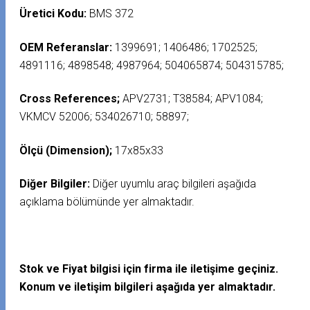
Üretici Kodu:
BMS 372
OEM Referanslar:
1399691; 1406486; 1702525;
4891116; 4898548; 4987964; 504065874; 504315785;
Cross References;
APV2731; T38584; APV1084;
VKMCV 52006; 534026710; 58897;
Ölçü (Dimension);
17x85x33
Diğer Bilgiler:
Diğer uyumlu araç bilgileri aşağıda
açıklama bölümünde yer almaktadır.
Stok ve Fiyat bilgisi için firma ile iletişime geçiniz.
Konum ve iletişim bilgileri aşağıda yer almaktadır.