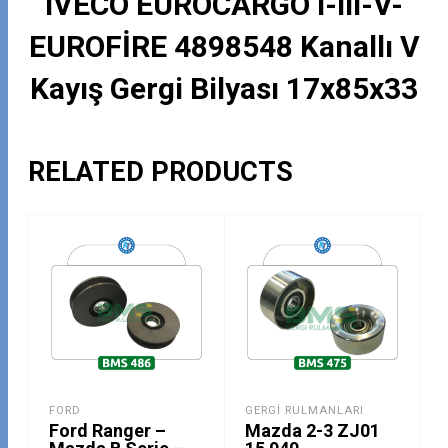
IVECO EUROCARGO I-III-V-
EUROFİRE 4898548 Kanallı V
Kayış Gergi Bilyası 17x85x33
RELATED PRODUCTS
FORD
GERGI RULMANLARI
Ford Ranger –
Mazda 2-3 ZJ01