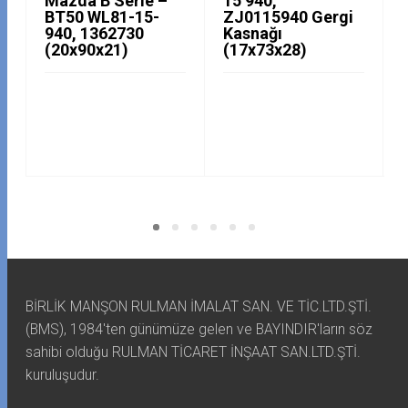
Mazda B Serie –
15 940,
BT50 WL81-15-
ZJ0115940 Gergi
940, 1362730
Kasnağı
(20x90x21)
(17x73x28)
BİRLİK MANŞON RULMAN İMALAT SAN. VE TİC.LTD.ŞTİ.
(BMS), 1984'ten günümüze gelen ve BAYINDIR'ların söz
sahibi olduğu RULMAN TİCARET İNŞAAT SAN.LTD.ŞTİ.
kuruluşudur.