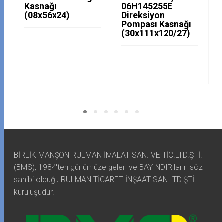
Kasnağı
06H145255E
(08x56x24)
Direksiyon
Pompası Kasnağı
(30x111x120/27)
BİRLİK MANŞON RULMAN İMALAT SAN. VE TİC.LTD.ŞTİ.
(BMS), 1984'ten günümüze gelen ve BAYINDIR'ların söz
sahibi olduğu RULMAN TİCARET İNŞAAT SAN.LTD.ŞTİ.
kuruluşudur.