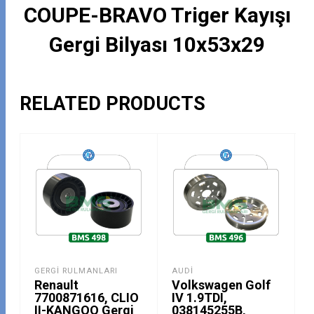
COUPE-BRAVO Triger Kayışı
Gergi Bilyası 10x53x29
RELATED PRODUCTS
GERGI RULMANLARI
AUDI
Renault
Volkswagen Golf
7700871616, CLIO
IV 1.9TDI,
II-KANGOO Gergi
038145255B,