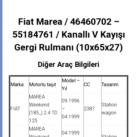
Fiat Marea / 46460702 –
55184761 / Kanallı V Kayışı
Gergi Rulmanı (10x65x27)
Diğer Araç Bilgileri
Model –
Marka
Motorlu taşıt
CC
Tasarım
Yıl
MAREA
09.1996
Weekend
Station
FIAT
–
2387
(185_) 2.4 TD
wagon
04.1999
125
MAREA
04.1999
Weekend
Station