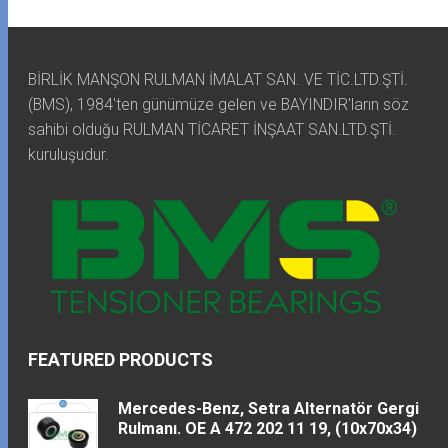
BİRLİK MANŞON RULMAN İMALAT SAN. VE TİC.LTD.ŞTİ.
(BMS), 1984'ten günümüze gelen ve BAYINDIR'ların söz
sahibi olduğu RULMAN TİCARET İNŞAAT SAN.LTD.ŞTİ.
kuruluşudur.
FEATURED PRODUCTS
Mercedes-Benz, Setra Alternatör Gergi
Rulmanı. OE A 472 202 11 19, (10x70x34)