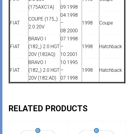
(175AXC1A)
09.1998
04.1998
COUPE (175_)
FIAT
–
1998
Coupe
2.0 20V
08.2000
BRAVO I
07.1998
FIAT
(182_) 2.0 HGT
–
1998
Hatchback
20V (182AQ)
10.2001
BRAVO I
10.1995
FIAT
(182_) 2.0 HGT
–
1998
Hatchback
20V (182.AD)
07.1998
RELATED PRODUCTS