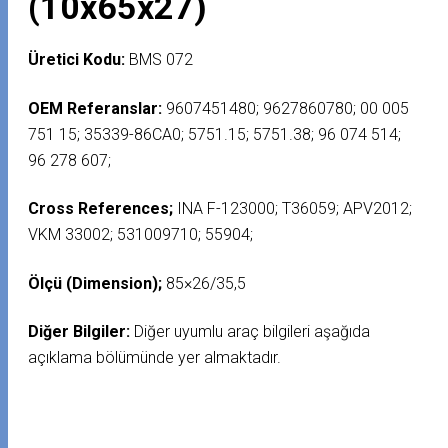
(10x65x27)
Üretici Kodu:
BMS 072
OEM Referanslar:
9607451480; 9627860780; 00 005
751 15; 35339-86CA0; 5751.15; 5751.38; 96 074 514;
96 278 607;
Cross References;
INA F-123000; T36059; APV2012;
VKM 33002; 531009710; 55904;
Ölçü (Dimension);
85×26/35,5
Diğer Bilgiler:
Diğer uyumlu araç bilgileri aşağıda
açıklama bölümünde yer almaktadır.