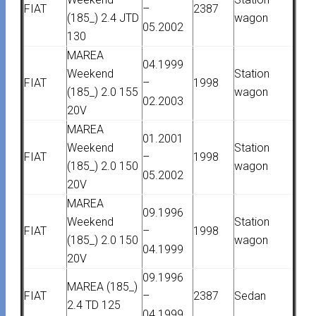
FIAT
–
2387
(185_) 2.4 JTD
wagon
05.2002
130
MAREA
04.1999
Weekend
Station
FIAT
–
1998
(185_) 2.0 155
wagon
02.2003
20V
MAREA
01.2001
Weekend
Station
FIAT
–
1998
(185_) 2.0 150
wagon
05.2002
20V
MAREA
09.1996
Weekend
Station
FIAT
–
1998
(185_) 2.0 150
wagon
04.1999
20V
09.1996
MAREA (185_)
FIAT
–
2387
Sedan
2.4 TD 125
04.1999